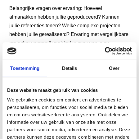
Belangrijke vragen over ervaring: Hoeveel
almanakken hebben jullie geproduceerd? Kunnen
jullie referenties tonen? Welke complexe projecten
hebben jullie gerealiseerd? Ervaring met vergelijkbare
projecten voorspelt vaak het succes van jouw
opdracht.
Praktische vragen dekken het volledige proces. Wat
Toestemming
Details
Over
zijn realistische levertijden? Hoe werkt de
proefdrukprocedure? Welke wijzigingen zijn mogelijk
Deze website maakt gebruik van cookies
en wat kosten deze? Hoe communiceren jullie tijdens
het proces? Bieden jullie ondersteuning bij
We gebruiken cookies om content en advertenties te
personaliseren, om functies voor social media te bieden
bestandsvoorbereiding? Goede service en duidelijke
en om ons websiteverkeer te analyseren. Ook delen we
communicatie voorkomen problemen en zorgen voor
informatie over uw gebruik van onze site met onze
een soepel verloop.
partners voor social media, adverteren en analyse. Deze
partners kunnen deze gegevens combineren met andere