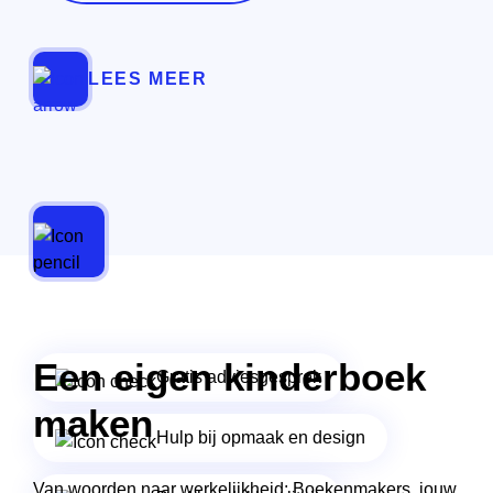
LEES MEER
Een eigen kinderboek
Gratis adviesgesprek
maken
Hulp bij opmaak en design
Van woorden naar werkelijkheid: Boekenmakers, jouw