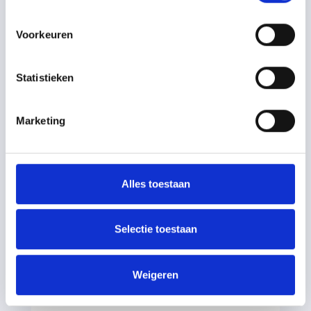
Professionele opmaak
Voorkeuren
binnenwerk + cover
€695
Statistieken
vanaf prijs
Marketing
Binnenwerk + cover
Inclusief ePub voor digitale publicatie
Alles toestaan
Vraag offerte aan
Selectie toestaan
Weigeren