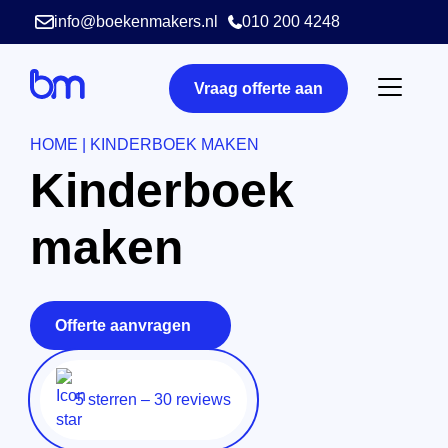
info@boekenmakers.nl
010 200 4248
Vraag offerte aan
HOME
|
KINDERBOEK MAKEN
Kinderboek
maken
Offerte aanvragen
5 sterren – 30 reviews