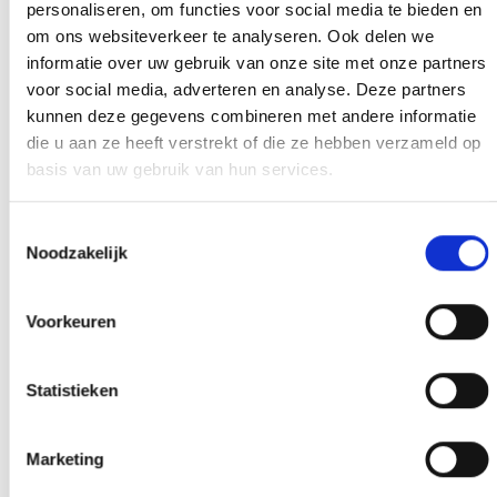
processen, terwijl groothandels persoonlijke
personaliseren, om functies voor social media te bieden en
gesprekken voeren. Houd rekening met levertijden van
om ons websiteverkeer te analyseren. Ook delen we
4-8 weken voor de eerste leveringen.
informatie over uw gebruik van onze site met onze partners
voor social media, adverteren en analyse. Deze partners
Follow-up blijft belangrijk na acceptatie. Boekhandels
kunnen deze gegevens combineren met andere informatie
willen zien dat je actief bent met marketing en
die u aan ze heeft verstrekt of die ze hebben verzameld op
promotie. Regelmatig contact houden en
basis van uw gebruik van hun services.
verkoopcijfers delen helpt bij toekomstige
boekprojecten.
Toestemmingsselectie
Noodzakelijk
Het traject van manuscript tot boekhandel vraagt tijd
en voorbereiding, maar met de juiste aanpak en
professionele ondersteuning bereik je je doel. Bij
Voorkeuren
Boekenmakers begeleiden we auteurs door het hele
proces: van het
boek maken
tot distributie via
Amazon, Bol.com en boekhandels. We zorgen voor alle
Statistieken
technische vereisten en helpen je de juiste
distributiekanalen te kiezen voor jouw doelen.
Marketing
Deze inhoud is gegenereerd met behulp van AI en kan