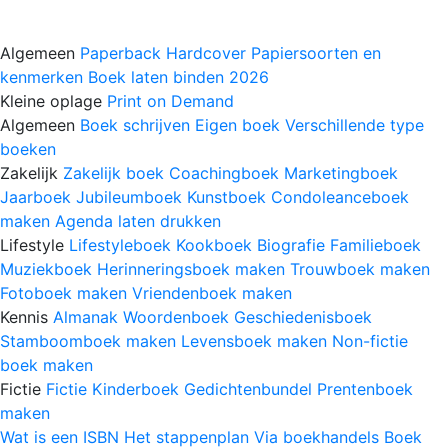
Algemeen
Paperback
Hardcover
Papiersoorten en
kenmerken
Boek laten binden 2026
Kleine oplage
Print on Demand
Algemeen
Boek schrijven
Eigen boek
Verschillende type
boeken
Zakelijk
Zakelijk boek
Coachingboek
Marketingboek
Jaarboek
Jubileumboek
Kunstboek
Condoleanceboek
maken
Agenda laten drukken
Lifestyle
Lifestyleboek
Kookboek
Biografie
Familieboek
Muziekboek
Herinneringsboek maken
Trouwboek maken
Fotoboek maken
Vriendenboek maken
Kennis
Almanak
Woordenboek
Geschiedenisboek
Stamboomboek maken
Levensboek maken
Non-fictie
boek maken
Fictie
Fictie
Kinderboek
Gedichtenbundel
Prentenboek
maken
Wat is een ISBN
Het stappenplan
Via boekhandels
Boek