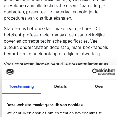
en voldoen aan alle technische eisen. Daarna leg je
contacten, presenteer je materiaal en volg je de
procedures van distributiekanalen.
Stap één is het drukklaar maken van je boek. Dit
betekent professionele opmaak, een aantrekkelijke
cover en correcte technische specificaties. Veel
auteurs onderschatten deze stap, maar boekhandels
beoordelen je boek ook op uiterlijk en afwerking.
Voor contacten leggen bereid je presentatiemateriaal
voor: een korte beschrijving van je boek, doelgroep,
marketingplan en verwachte verkoopcijfers.
Boekhandels en distributeurs willen weten waarom
Toestemming
Details
Over
jouw boek zal verkopen. Een professionele benadering
verhoogt je kansen aanzienlijk.
Deze website maakt gebruik van cookies
De aanmeldprocedures verschillen per kanaal. Online
platforms hebben meestal geautomatiseerde
We gebruiken cookies om content en advertenties te