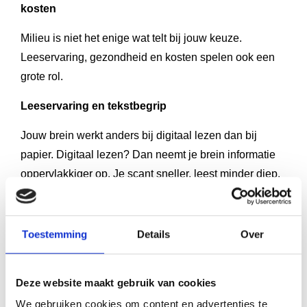
kosten
Milieu is niet het enige wat telt bij jouw keuze.
Leeservaring, gezondheid en kosten spelen ook een
grote rol.
Leeservaring en tekstbegrip
Jouw brein werkt anders bij digitaal lezen dan bij
papier. Digitaal lezen? Dan neemt je brein informatie
oppervlakkiger op. Je scant sneller, leest minder diep.
Gezondheidsaspecten
E-readers met e-ink-schermen zijn veel rustiger voor je
Toestemming
Details
Over
ogen dan tablets of smartphones. LED-schermen
verversen ongeveer vijftig keer per seconde.
Deze website maakt gebruik van cookies
De keuze is aan jou
We gebruiken cookies om content en advertenties te