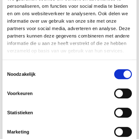
personaliseren, om functies voor social media te bieden
Hoeveel lees je? Wat doe je met je boeken na het
en om ons websiteverkeer te analyseren. Ook delen we
lezen? Welke leeservaring verkies je? Deze vragen
informatie over uw gebruik van onze site met onze
bepalen jouw beste keuze. Duurzaam lezen betekent
partners voor social media, adverteren en analyse. Deze
partners kunnen deze gegevens combineren met andere
vooral bewuste keuzes maken die passen bij jouw
informatie die u aan ze heeft verstrekt of die ze hebben
persoonlijke situatie.
verzameld op basis van uw gebruik van hun services.
Een boek maken is één ding. Het goed laten drukken
en uitgeven vraagt om vakmanschap.
Toestemmingsselectie
Noodzakelijk
Bezoek onze pagina’s over
boek maken
,
boek
opmaken
,
boek laten drukken
en
boek uitgeven
.
Voorkeuren
Wil je direct sparren?
Neem contact op
of
vraag een
offerte aan
.
Statistieken
Marketing