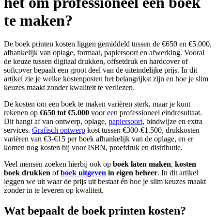
het om professioneel een boek
te maken?
De boek printen kosten liggen gemiddeld tussen de €650 en €5.000,
afhankelijk van oplage, formaat, papiersoort en afwerking. Vooral
de keuze tussen digitaal drukken, offsetdruk en hardcover of
softcover bepaalt een groot deel van de uiteindelijke prijs. In dit
artikel zie je welke kostenposten het belangrijkst zijn en hoe je slim
keuzes maakt zonder kwaliteit te verliezen.
De kosten om een boek te maken variëren sterk, maar je kunt
rekenen op
€650 tot €5.000
voor een professioneel eindresultaat.
Dit hangt af van ontwerp, oplage,
papiersoort
, bindwijze en extra
services.
Grafisch ontwerp
kost tussen €300-€1.500, drukkosten
variëren van €3-€15 per boek afhankelijk van de oplage, en er
komen nog kosten bij voor ISBN, proefdruk en distributie.
Veel mensen zoeken hierbij ook op
boek laten maken
,
kosten
boek drukken
of
boek uitgeven
in eigen beheer
. In dit artikel
leggen we uit waar de prijs uit bestaat én hoe je slim keuzes maakt
zonder in te leveren op kwaliteit.
Wat bepaalt de boek printen kosten?