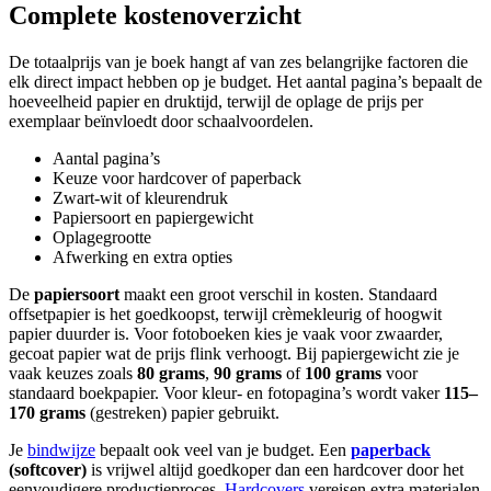
Complete kostenoverzicht
De totaalprijs van je boek hangt af van zes belangrijke factoren die
elk direct impact hebben op je budget. Het aantal pagina’s bepaalt de
hoeveelheid papier en druktijd, terwijl de oplage de prijs per
exemplaar beïnvloedt door schaalvoordelen.
Aantal pagina’s
Keuze voor hardcover of paperback
Zwart-wit of kleurendruk
Papiersoort en papiergewicht
Oplagegrootte
Afwerking en extra opties
De
papiersoort
maakt een groot verschil in kosten. Standaard
offsetpapier is het goedkoopst, terwijl crèmekleurig of hoogwit
papier duurder is. Voor fotoboeken kies je vaak voor zwaarder,
gecoat papier wat de prijs flink verhoogt. Bij papiergewicht zie je
vaak keuzes zoals
80 grams
,
90 grams
of
100 grams
voor
standaard boekpapier. Voor kleur- en fotopagina’s wordt vaker
115–
170 grams
(gestreken) papier gebruikt.
Je
bindwijze
bepaalt ook veel van je budget. Een
paperback
(softcover)
is vrijwel altijd goedkoper dan een hardcover door het
eenvoudigere productieproces.
Hardcovers
vereisen extra materialen