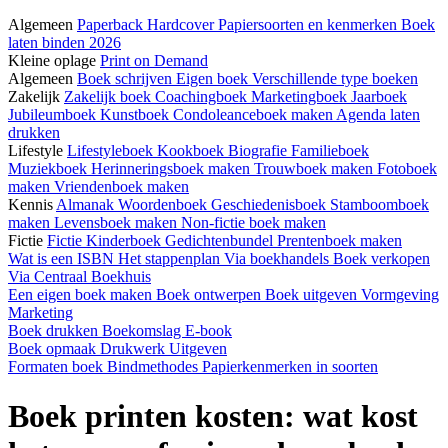
Algemeen
Paperback
Hardcover
Papiersoorten en kenmerken
Boek
laten binden 2026
Kleine oplage
Print on Demand
Algemeen
Boek schrijven
Eigen boek
Verschillende type boeken
Zakelijk
Zakelijk boek
Coachingboek
Marketingboek
Jaarboek
Jubileumboek
Kunstboek
Condoleanceboek maken
Agenda laten
drukken
Lifestyle
Lifestyleboek
Kookboek
Biografie
Familieboek
Muziekboek
Herinneringsboek maken
Trouwboek maken
Fotoboek
maken
Vriendenboek maken
Kennis
Almanak
Woordenboek
Geschiedenisboek
Stamboomboek
maken
Levensboek maken
Non-fictie boek maken
Fictie
Fictie
Kinderboek
Gedichtenbundel
Prentenboek maken
Wat is een ISBN
Het stappenplan
Via boekhandels
Boek verkopen
Via Centraal Boekhuis
Een eigen boek maken
Boek ontwerpen
Boek uitgeven
Vormgeving
Marketing
Boek drukken
Boekomslag
E-book
Boek opmaak
Drukwerk
Uitgeven
Formaten boek
Bindmethodes
Papierkenmerken in soorten
Boek printen kosten: wat kost