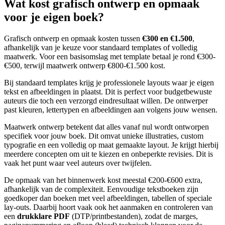
Wat kost grafisch ontwerp en opmaak
voor je eigen boek?
Grafisch ontwerp en opmaak kosten tussen
€300 en €1.500
,
afhankelijk van je keuze voor standaard templates of volledig
maatwerk. Voor een basisomslag met template betaal je rond €300-
€500, terwijl maatwerk ontwerp €800-€1.500 kost.
Bij standaard templates krijg je professionele layouts waar je eigen
tekst en afbeeldingen in plaatst. Dit is perfect voor budgetbewuste
auteurs die toch een verzorgd eindresultaat willen. De ontwerper
past kleuren, lettertypen en afbeeldingen aan volgens jouw wensen.
Maatwerk ontwerp betekent dat alles vanaf nul wordt ontworpen
specifiek voor jouw boek. Dit omvat unieke illustraties, custom
typografie en een volledig op maat gemaakte layout. Je krijgt hierbij
meerdere concepten om uit te kiezen en onbeperkte revisies. Dit is
vaak het punt waar veel auteurs over twijfelen.
De opmaak van het binnenwerk kost meestal €200-€600 extra,
afhankelijk van de complexiteit. Eenvoudige tekstboeken zijn
goedkoper dan boeken met veel afbeeldingen, tabellen of speciale
lay-outs. Daarbij hoort vaak ook het aanmaken en controleren van
een
drukklare PDF
(DTP/printbestanden), zodat de marges,