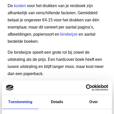
De
kosten
voor het drukken van je reisboek zijn
afhankelijk van verschillende factoren. Gemiddeld
betaal je ongeveer €4-15 voor het drukken van één
exemplaar, maar dit varieert per aantal pagina’s,
afbeeldingen, papiersoort en
bindwijze
en aantal
bestelde boeken.
De bindwijze speelt een grote rol bij zowel de
uitstraling als de prijs. Een hardcover boek heeft een
luxere uitstraling en blijft langer mooi, maar kost meer
dan een paperback.
Je hebt keuze uit verschillende papiersoorten. Voor
boeken met veel foto’s is
gestreken MC-papier
ideaal,
omdat kleuren en afbeeldingen hierop beter tot hun
Toestemming
Details
Over
recht komen.