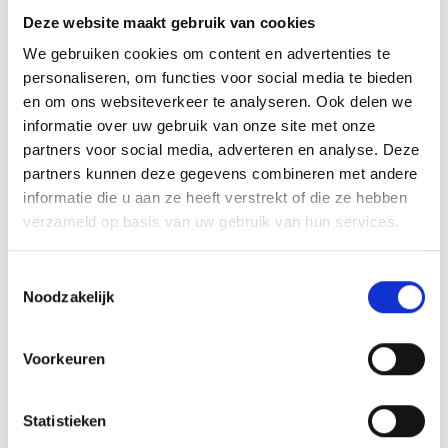
Het formaat bepaalt ook de prijs. Een A5-formaat
Deze website maakt gebruik van cookies
(pocketformaat) is voordeliger dan grotere formaten
We gebruiken cookies om content en advertenties te
zoals A4 of XL. Hou dus rekening met je budget bij het
personaliseren, om functies voor social media te bieden
kiezen van het formaat.
en om ons websiteverkeer te analyseren. Ook delen we
informatie over uw gebruik van onze site met onze
Met deze kennis kun je weloverwogen beslissingen
partners voor social media, adverteren en analyse. Deze
nemen over hoe je je digitale reisverslag omzet in een
partners kunnen deze gegevens combineren met andere
tastbaar boek dat je met trots kunt delen met familie en
informatie die u aan ze heeft verstrekt of die ze hebben
verzameld op basis van uw gebruik van hun services.
vrienden.
Conclusie
Toestemmingsselectie
Noodzakelijk
Je eigen reisboek creëren? Een prachtige manier om
Voorkeuren
je avonturen voor altijd te koesteren. Van losse notities
en foto’s naar een professioneel gedrukt exemplaar –
we hebben je laten zien hoe dat werkt.
Statistieken