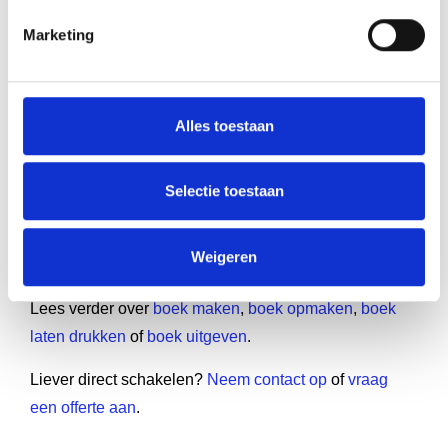
Begin daarom vandaag nog met het verzamelen en
Marketing
ordenen van je reisherinneringen. Je zult versteld
staan van het resultaat wanneer al die losse
fragmenten samenkomen in een prachtig reisboek dat
je nog jarenlang plezier zal bezorgen!
Alles toestaan
Op zoek naar een betrouwbare partner voor jouw
Selectie toestaan
boekproject?
Zelf een boek maken? Boekenmakers helpt je stap
Weigeren
voor stap.
Lees verder over
boek maken
,
boek opmaken
,
boek
laten drukken
of
boek uitgeven
.
Liever direct schakelen?
Neem contact op
of
vraag
een offerte aan
.