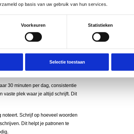
plant anders dan iemand die een
erzameld op basis van uw gebruik van hun services.
jfproces van je
Voorkeuren
Statistieken
el
. Bepaal wanneer je je eerste draft
Selectie toestaan
boek in hoofdstukken en stel per
maar 30 minuten per dag, consistentie
vaste plek waar je altijd schrijft. Dit
g noteert. Schrijf op hoeveel woorden
chrijven. Dit helpt je patronen te
dig.