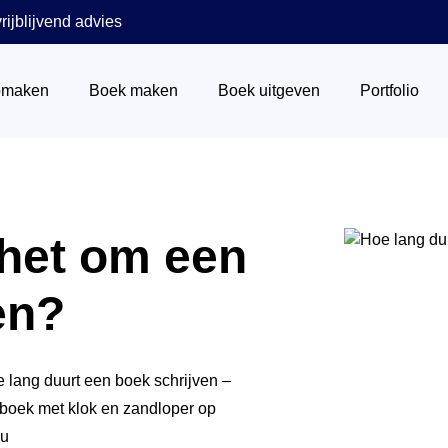
rijblijvend advies
pmaken
Boek maken
Boek uitgeven
Portfolio
Wat is een ISBN nummer
 het om een
Het stappenplan
Via boekhandels
en?
Boek verkopen
Via Centraal Boekhuis
Marketing