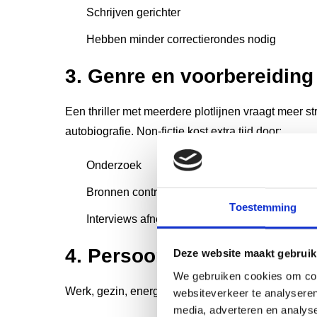
Schrijven gerichter
Hebben minder correctierondes nodig
3. Genre en voorbereiding
Een thriller met meerdere plotlijnen vraagt meer 
autobiografie. Non-fictie kost extra tijd door:
Onderzoek
Bronnen controleren
Toestemming
Interviews afnemen
4. Persoonlijke omstandi
Deze website maakt gebruik
We gebruiken cookies om cont
Werk, gezin, energie en focus spelen een grotere r
websiteverkeer te analyseren
media, adverteren en analys