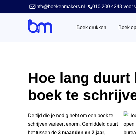
info@boekenmakers.nl
010 200 4248
voor v
Boek drukken
Boek o
Hoe lang duurt
boek te schrijv
De tijd die je nodig hebt om een boek te
schrijven varieert enorm. Gemiddeld duurt
het tussen de
3 maanden en 2 jaar
,