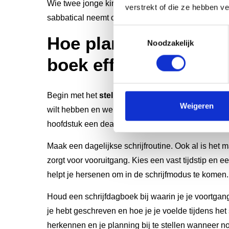
Wie twee jonge kinderen heeft en fulltime werkt, 
verstrekt of die ze hebben v
sabbatical neemt om te schrijven.
Toestemmingsselectie
Hoe plan je het schri
Noodzakelijk
boek effectief?
Begin met het
stellen van een realistisch einddo
Weigeren
wilt hebben en werk van daaruit terug. Verdeel je 
hoofdstuk een deadline vast.
Maak een dagelijkse schrijfroutine. Ook al is het 
zorgt voor vooruitgang. Kies een vast tijdstip en een 
helpt je hersenen om in de schrijfmodus te komen.
Houd een schrijfdagboek bij waarin je je voortgan
je hebt geschreven en hoe je je voelde tijdens het s
herkennen en je planning bij te stellen wanneer no