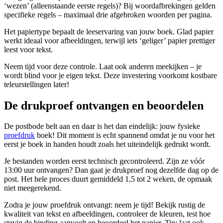
‘wezen’ (alleenstaande eerste regels)? Bij woordafbrekingen gelden
specifieke regels – maximaal drie afgebroken woorden per pagina.
Het papiertype bepaalt de leeservaring van jouw boek. Glad papier
werkt ideaal voor afbeeldingen, terwijl iets ‘geliger’ papier prettiger
leest voor tekst.
Neem tijd voor deze controle. Laat ook anderen meekijken – je
wordt blind voor je eigen tekst. Deze investering voorkomt kostbare
teleurstellingen later!
De drukproef ontvangen en beoordelen
De postbode belt aan en daar is het dan eindelijk: jouw fysieke
proefdruk
boek! Dit moment is echt spannend omdat je nu voor het
eerst je boek in handen houdt zoals het uiteindelijk gedrukt wordt.
Je bestanden worden eerst technisch gecontroleerd. Zijn ze vóór
13:00 uur ontvangen? Dan gaat je drukproef nog dezelfde dag op de
post. Het hele proces duurt gemiddeld 1,5 tot 2 weken, de opmaak
niet meegerekend.
Zodra je jouw proefdruk ontvangt: neem je tijd! Bekijk rustig de
kwaliteit van tekst en afbeeldingen, controleer de kleuren, test hoe
stevig de binding aanvoelt en beoordeel het papier. Tip: laat ook