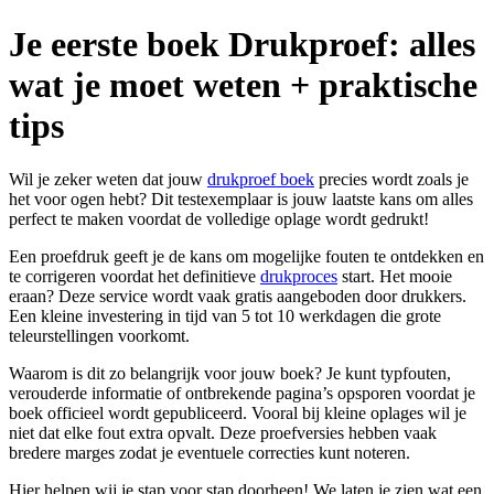
Je eerste boek Drukproef: alles
wat je moet weten + praktische
tips
Wil je zeker weten dat jouw
drukproef boek
precies wordt zoals je
het voor ogen hebt? Dit testexemplaar is jouw laatste kans om alles
perfect te maken voordat de volledige oplage wordt gedrukt!
Een proefdruk geeft je de kans om mogelijke fouten te ontdekken en
te corrigeren voordat het definitieve
drukproces
start. Het mooie
eraan? Deze service wordt vaak gratis aangeboden door drukkers.
Een kleine investering in tijd van 5 tot 10 werkdagen die grote
teleurstellingen voorkomt.
Waarom is dit zo belangrijk voor jouw boek? Je kunt typfouten,
verouderde informatie of ontbrekende pagina’s opsporen voordat je
boek officieel wordt gepubliceerd. Vooral bij kleine oplages wil je
niet dat elke fout extra opvalt. Deze proefversies hebben vaak
bredere marges zodat je eventuele correcties kunt noteren.
Hier helpen wij je stap voor stap doorheen! We laten je zien wat een