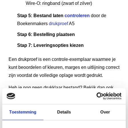
Wire-O: ringband (zwart of zilver)
Stap 5: Bestand laten
controleren
door de
Boekenmakers
drukproef
A5
Stap 6: Bestelling plaatsen
Stap 7: Leveringsopties kiezen
Een drukproef is een controle-exemplaar waarmee je
kunt beoordelen of kleuren, marges en uitlijning correct
zijn voordat de volledige oplage wordt gedrukt.
Heb je nog geen drukklaar bestand? Bekijk dan ook
de mogelijkheden voor professioneel
boek opmaken
.
Wil je jouw volledige traject van idee tot eindproduct
Toestemming
Details
Over
goed voorbereiden, dan helpt een duidelijk
productieplan vaak om fouten en extra kosten te