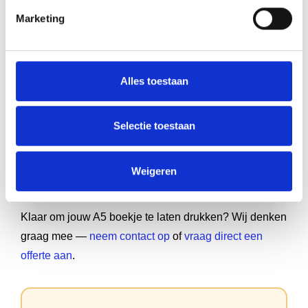
Jouw verhaal verdient het om gedeeld te worden.
Marketing
Waarom zou je nog langer wachten? We helpen je
graag om van jouw boekendroom werkelijkheid te
maken.
Alles toestaan
Heb je plannen voor je eigen A5 boekje maar weet je
niet goed waar je moet beginnen? Wij helpen je van
Selectie toestaan
idee tot gedrukt exemplaar.
Ontdek alles over
boek maken
,
boek opmaken
,
boek
Weigeren
laten drukken
en
boek uitgeven
.
Klaar om jouw A5 boekje te laten drukken? Wij denken
graag mee —
neem contact op
of
vraag direct een
offerte aan
.