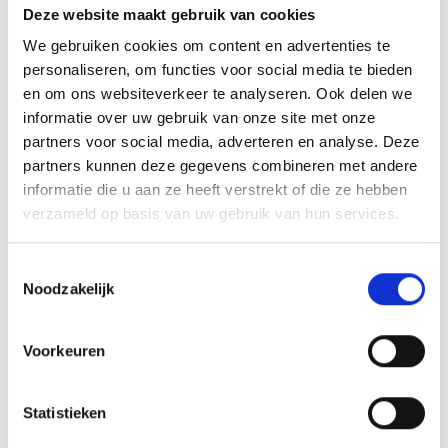
voorkomen.
Deze website maakt gebruik van cookies
We gebruiken cookies om content en advertenties te
Jouw A5 boek drukken:
personaliseren, om functies voor social media te bieden
en om ons websiteverkeer te analyseren. Ook delen we
zet vandaag de eerste
informatie over uw gebruik van onze site met onze
stap
partners voor social media, adverteren en analyse. Deze
partners kunnen deze gegevens combineren met andere
informatie die u aan ze heeft verstrekt of die ze hebben
De
verzameld op basis van uw gebruik van hun services.
huidige
Toestemmingsselectie
Noodzakelijk
technologie maakt het mogelijk om zonder grote
investeringen jouw boek professioneel te laten
Voorkeuren
drukken. Met de juiste voorbereiding krijg je een
kwalitatief hoogstaand A5 boek dat niet onderdoet voor
Statistieken
uitgaven van traditionele uitgevers.