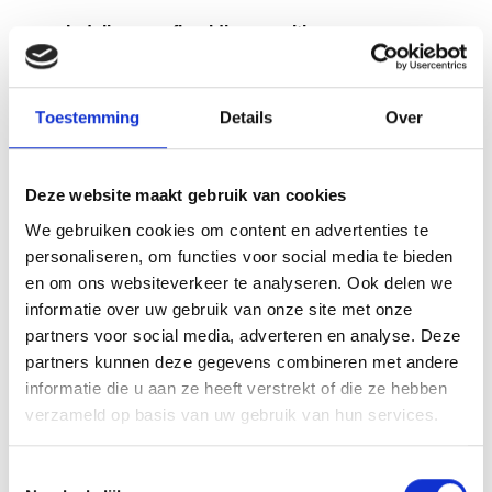
Indeling en afbeeldingspositie
Papier
– en
drukkwaliteit
Toestemming
Details
Over
Samenvatting
controleren drukproef
Deze website maakt gebruik van cookies
We gebruiken cookies om content en advertenties te
Het controleren van een drukproef blijkt dus een
personaliseren, om functies voor social media te bieden
essentiële stap in het drukwerkproces te zijn. Allereerst
en om ons websiteverkeer te analyseren. Ook delen we
informatie over uw gebruik van onze site met onze
voorkom je hiermee kostbare fouten die pas opvallen
partners voor social media, adverteren en analyse. Deze
wanneer honderden exemplaren al zijn gedrukt.
partners kunnen deze gegevens combineren met andere
Daarnaast geeft een proefdruk je de mogelijkheid om
informatie die u aan ze heeft verstrekt of die ze hebben
de papiersoort, afwerking en kleuren fysiek te
verzameld op basis van uw gebruik van hun services.
beoordelen, waardoor je zeker weet dat het
eindresultaat aan je verwachtingen voldoet. Ondanks
Toestemmingsselectie