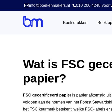
info@boekenmakers.nl
010 200 4248
voor v
Boek drukken
Boek o
Wat is FSC gece
papier?
FSC gecertificeerd papier
is papier afkomstig ui
voldoen aan de normen van het Forest Stewardship C
het FSC keurmerk betekent, welke FSC-labels er z