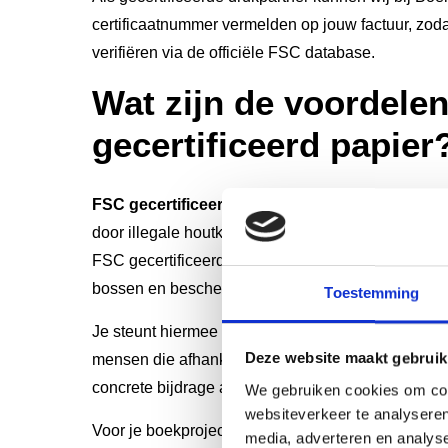
certificaatnummer vermelden op jouw factuur, zodat j
verifiëren via de officiële FSC database.
Wat zijn de voordele
gecertificeerd papier
FSC gecertificeerd papier
draagt direct bij aan 
door illegale houtkap tegen te gaan en duurzame 
FSC gecertificeerde bossen absorberen aantoonb
bossen en beschermen de leefomgevingen van dui
Toestemming
Je steunt hiermee bosbeheer dat rekening houdt m
Deze website maakt gebruik
mensen die afhankelijk zijn van het bos voor hun 
concrete bijdrage aan internationale klimaatdoelen
We gebruiken cookies om cont
websiteverkeer te analyseren
Voor je boekproject biedt FSC papier praktische voo
media, adverteren en analys