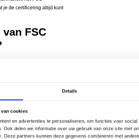
e de certificering altijd kunt
n van FSC
?
het behoud van bossen wereldwijd
bosbouwpraktijken te stimuleren.
aar meer CO2 dan niet-beheerde
zenden dier- en plantsoorten.
Details
et wilde dieren, planten en de
 van cookies
levensonderhoud, en levert zo een
.
ent en advertenties te personaliseren, om functies voor social
. Ook delen we informatie over uw gebruik van onze site met on
rdelen. De kwaliteit verschilt niet
e. Deze partners kunnen deze gegevens combineren met andere i