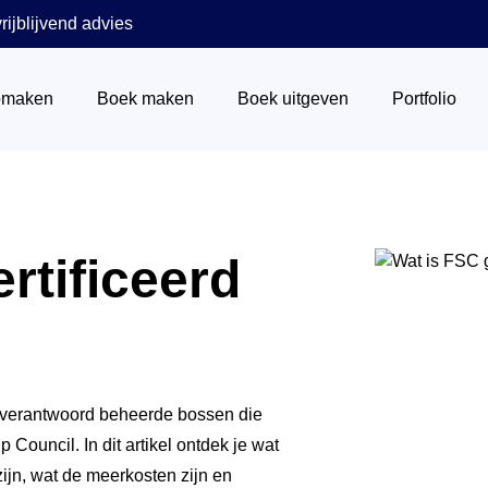
rijblijvend advies
pmaken
Boek maken
Boek uitgeven
Portfolio
Wat is een ISBN nummer
rtificeerd
Het stappenplan
Via boekhandels
Boek verkopen
Via Centraal Boekhuis
t verantwoord beheerde bossen die
ouncil. In dit artikel ontdek je wat
Marketing
ijn, wat de meerkosten zijn en