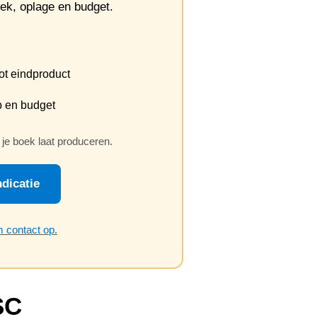
oek, oplage en budget.
ot eindproduct
p en budget
 je boek laat produceren.
dicatie
 contact op.
SC