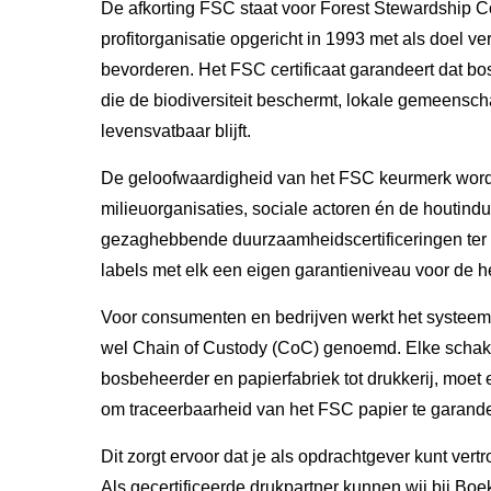
De afkorting FSC staat voor Forest Stewardship Co
profitorganisatie opgericht in 1993 met als doel 
bevorderen. Het FSC certificaat garandeert dat 
die de biodiversiteit beschermt, lokale gemeens
levensvatbaar blijft.
De geloofwaardigheid van het FSC keurmerk wordt
milieuorganisaties, sociale actoren én de houtindu
gezaghebbende duurzaamheidscertificeringen ter 
labels met elk een eigen garantieniveau voor de h
Voor consumenten en bedrijven werkt het systeem v
wel Chain of Custody (CoC) genoemd. Elke schake
bosbeheerder en papierfabriek tot drukkerij, moet 
om traceerbaarheid van het FSC papier te garand
Dit zorgt ervoor dat je als opdrachtgever kunt ver
Als gecertificeerde drukpartner kunnen wij bij B