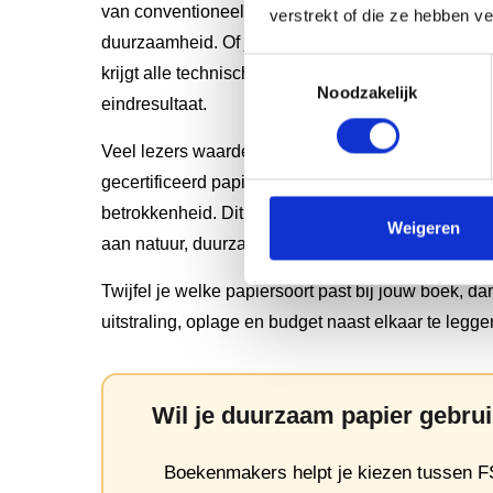
van conventioneel papier: het voelt hetzelfde aan,
verstrekt of die ze hebben v
duurzaamheid. Of je nu kiest voor FSC 100%, FSC
Toestemmingsselectie
krijgt alle technische eigenschappen die je nodig 
Noodzakelijk
eindresultaat.
Veel lezers waarderen het wanneer auteurs bew
gecertificeerd papier te kiezen voor
je boek maken
betrokkenheid. Dit kan een positief imago creëren
Weigeren
aan natuur, duurzaamheid of sociale verantwoordel
Twijfel je welke papiersoort past bij jouw boek, d
uitstraling, oplage en budget naast elkaar te legge
Wil je duurzaam papier gebru
Boekenmakers helpt je kiezen tussen