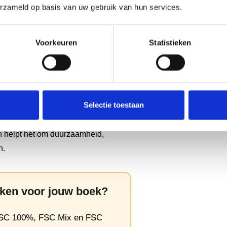
 drukt even goed af en heeft dezelfde
erzameld op basis van uw gebruik van hun services.
 Mix of FSC Recycled papier, je
hebt voor een professioneel
Voorkeuren
Statistieken
uste keuzes maken. Door FSC
, toon je maatschappelijke
, vooral bij onderwerpen die raken
Selectie toestaan
ijkheid.
an helpt het om duurzaamheid,
n.
iken voor jouw boek?
 FSC 100%, FSC Mix en FSC