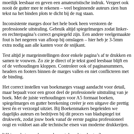
moeilijk leesbaar en geven een amateuristische indruk. Vergeet ook
nooit de gutter mee te rekenen – veel beginnende auteurs zien hun
tekst na het binden plots te dicht bij de rug staan.
Inconsistente marges door het hele boek heen verstoren de
professionele uitstraling. Gebruik altijd spiegelmarges zodat linker-
en rechterpagina’s correct gespiegeld zijn. Een andere veelgemaakte
fout is het negeren van afloop bij omslagen – hier heb je 3-5mm
extra nodig aan alle kanten voor de snijkant.
Test altijd je margeinstellingen door enkele pagina’s af te drukken en
samen te vouwen. Zo zie je direct of je tekst goed leesbaar blijft en
of de verhoudingen kloppen. Controleer ook of paginanummers,
headers en footers binnen de marges vallen en niet conflicteren met
de binding.
Het correct instellen van boekmarges vraagt aandacht voor detail,
maar bepaalt voor een groot deel de professionele uitstraling van je
boek. Met de juiste verhoudingen voor A5 formaat boeken,
spiegelmarges en gutter berekening creëer je een uitgave die prettig
leest én er verzorgd uitziet. Bij Boekenmakers begeleiden we
dagelijks auteurs en bedrijven bij dit proces van bladspiegel tot
drukwerk, zodat jouw boek vanaf de eerste pagina professioneel
oogt en voldoet aan alle technische eisen van moderne drukkerijen.