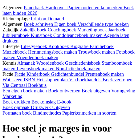
Algemeen
Paperback
Hardcover
Papiersoorten en kenmerken
Boek
laten binden 2026
Kleine oplage
Print on Demand
Algemeen
Boek schrijven
Eigen boek
Verschillende type boeken
Zakelijk
Zakelijk boek
Coachingboek
Marketingboek
Jaarboek
Jubileumboek
Kunstboek
Condoleanceboek maken
Agenda laten
drukken
Lifestyle
Lifestyleboek
Kookboek
Biografie
Familieboek
Muziekboek
Herinneringsboek maken
Trouwboek maken
Fotoboek
maken
Vriendenboek maken
Kennis
Almanak
Woordenboek
Geschiedenisboek
Stamboomboek
maken
Levensboek maken
Non-fictie boek maken
Fictie
Fictie
Kinderboek
Gedichtenbundel
Prentenboek maken
Wat is een ISBN
Het stappenplan
Via boekhandels
Boek verkopen
Via Centraal Boekhuis
Een eigen boek maken
Boek ontwerpen
Boek uitgeven
Vormgeving
Marketing
Boek drukken
Boekomslag
E-book
Boek opmaak
Drukwerk
Uitgeven
Formaten boek
Bindmethodes
Papierkenmerken in soorten
Hoe stel je marges in voor