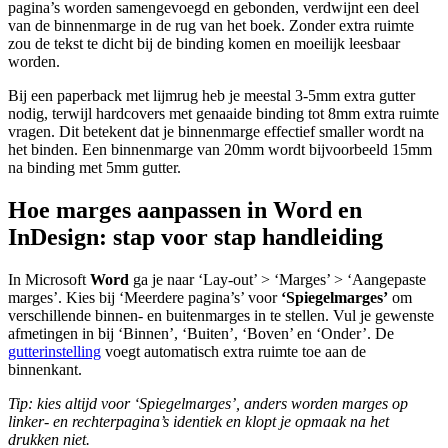
pagina’s worden samengevoegd en gebonden, verdwijnt een deel
van de binnenmarge in de rug van het boek. Zonder extra ruimte
zou de tekst te dicht bij de binding komen en moeilijk leesbaar
worden.
Bij een paperback met lijmrug heb je meestal 3-5mm extra gutter
nodig, terwijl hardcovers met genaaide binding tot 8mm extra ruimte
vragen. Dit betekent dat je binnenmarge effectief smaller wordt na
het binden. Een binnenmarge van 20mm wordt bijvoorbeeld 15mm
na binding met 5mm gutter.
Hoe marges aanpassen in Word en
InDesign: stap voor stap handleiding
In Microsoft
Word
ga je naar ‘Lay-out’ > ‘Marges’ > ‘Aangepaste
marges’. Kies bij ‘Meerdere pagina’s’ voor
‘Spiegelmarges’
om
verschillende binnen- en buitenmarges in te stellen. Vul je gewenste
afmetingen in bij ‘Binnen’, ‘Buiten’, ‘Boven’ en ‘Onder’. De
gutterinstelling
voegt automatisch extra ruimte toe aan de
binnenkant.
Tip: kies altijd voor ‘Spiegelmarges’, anders worden marges op
linker- en rechterpagina’s identiek en klopt je opmaak na het
drukken niet.