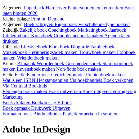
Algemeen
Paperback
Hardcover
Papiersoorten en kenmerken
Boek
laten binden 2026
Kleine oplage
Print on Demand
Algemeen
Boek schrijven
Eigen boek
Verschillende type boeken
Zakelijk
Zakelijk boek
Coachingboek
Marketingboek
Jaarboek
Jubileumboek
Kunstboek
Condoleanceboek maken
Agenda laten
drukken
Lifestyle
Lifestyleboek
Kookboek
Biografie
Familieboek
Muziekboek
Herinneringsboek maken
Trouwboek maken
Fotoboek
maken
Vriendenboek maken
Kennis
Almanak
Woordenboek
Geschiedenisboek
Stamboomboek
maken
Levensboek maken
Non-fictie boek maken
Fictie
Fictie
Kinderboek
Gedichtenbundel
Prentenboek maken
Wat is een ISBN
Het stappenplan
Via boekhandels
Boek verkopen
Via Centraal Boekhuis
Een eigen boek maken
Boek ontwerpen
Boek uitgeven
Vormgeving
Marketing
Boek drukken
Boekomslag
E-book
Boek opmaak
Drukwerk
Uitgeven
Formaten boek
Bindmethodes
Papierkenmerken in soorten
Adobe InDesign