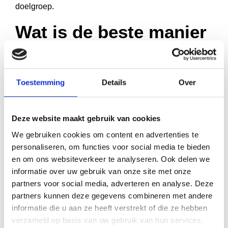
doelgroep.
Wat is de beste manier
om je boek ROI te
berekenen?
Toestemming
Details
Over
Bereken je
return on investment
door alle kosten
Deze website maakt gebruik van cookies
(productie, marketing, tijd) af te zetten tegen je totale
inkomsten. Begin met directe kosten zoals drukwerk,
We gebruiken cookies om content en advertenties te
personaliseren, om functies voor social media te bieden
coverontwerp en marketinguitgaven. Vergeet niet je
en om ons websiteverkeer te analyseren. Ook delen we
tijdsinvestering mee te rekenen tegen een realistische
informatie over uw gebruik van onze site met onze
uurtarief.
partners voor social media, adverteren en analyse. Deze
partners kunnen deze gegevens combineren met andere
Deel je totale inkomsten door je totale investering om
informatie die u aan ze heeft verstrekt of die ze hebben
je ROI-percentage te krijgen. Een ROI van 100%
verzameld op basis van uw gebruik van hun services.
betekent dat je je investering hebt terugverdiend. Alles