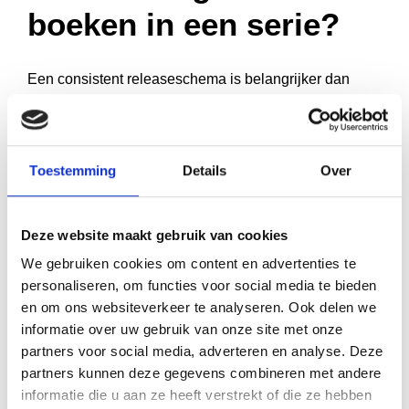
boeken in een serie?
Een consistent releaseschema is belangrijker dan
perfecte timing. Lezers waarderen voorspelbaarheid –
als je zegt dat het volgende boek over zes maanden
komt, houd je daar aan.
Consistentie bouwt
Toestemming
Details
Over
vertrouwen
op bij je lezerspubliek.
Voor nieuwe series werkt een schema van 6-12
Deze website maakt gebruik van cookies
maanden tussen boeken goed. Korter kan stress
We gebruiken cookies om content en advertenties te
opleveren voor de kwaliteit, langer laat momentum
personaliseren, om functies voor social media te bieden
wegvallen. Gevestigde series kunnen langere
en om ons websiteverkeer te analyseren. Ook delen we
intervallen aan omdat de fanbase loyaler is.
informatie over uw gebruik van onze site met onze
partners voor social media, adverteren en analyse. Deze
Let op seizoensgebonden patronen. Romans
partners kunnen deze gegevens combineren met andere
verkopen beter in de zomer, thrillers in de herfst en
informatie die u aan ze heeft verstrekt of die ze hebben