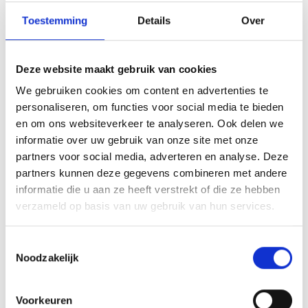
geven?
Toestemming
Details
Over
Een loyale lezerskring ontstaat door consequent
Deze website maakt gebruik van cookies
kwaliteit te leveren over meerdere publicaties. Lezers
We gebruiken cookies om content en advertenties te
die tevreden zijn met je eerste boek, kijken uit naar je
personaliseren, om functies voor social media te bieden
volgende werk. Dit creëert een basis van vaste kopers
en om ons websiteverkeer te analyseren. Ook delen we
die je nieuwe boeken automatisch aanschaffen,
informatie over uw gebruik van onze site met onze
zonder dat je hen opnieuw hoeft te overtuigen.
partners voor social media, adverteren en analyse. Deze
partners kunnen deze gegevens combineren met andere
Je kunt lezers van het ene boek naar het andere leiden
informatie die u aan ze heeft verstrekt of die ze hebben
door slimme verwijzingen en teasercontent. Vermeld je
verzameld op basis van uw gebruik van hun services.
andere boeken in de voor- of nawoorden en geef hints
over komende projecten. Dit houdt lezers betrokken bij
Toestemmingsselectie
Noodzakelijk
je werk als geheel, niet alleen bij één titel.
Terugkerende lezers zijn veel waardevoller
dan
Voorkeuren