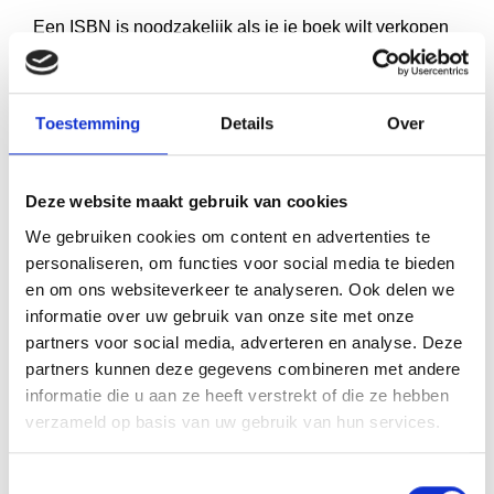
Een ISBN is noodzakelijk als je je boek wilt verkopen
via boekhandels of online platforms. Dit kost eenmalig
€25-50 en geeft je boek een unieke identificatie.
Distributie naar platforms zoals Bol.com en Amazon
Toestemming
Details
Over
vraagt vaak een eenmalige setupfee van €50-200.
Proefdrukken zijn belangrijk om de kwaliteit te
Deze website maakt gebruik van cookies
controleren voordat je de volledige oplage laat
We gebruiken cookies om content en advertenties te
drukken. Reken op €15-30 per proefexemplaar. Plan
personaliseren, om functies voor social media te bieden
en om ons websiteverkeer te analyseren. Ook delen we
hier tijd voor in: een proefdruk geeft je de kans om nog
informatie over uw gebruik van onze site met onze
kleine aanpassingen te doen.
partners voor social media, adverteren en analyse. Deze
partners kunnen deze gegevens combineren met andere
Tekstcorrecties en revisies kunnen extra kosten met
informatie die u aan ze heeft verstrekt of die ze hebben
zich meebrengen als je na goedkeuring nog
verzameld op basis van uw gebruik van hun services.
wijzigingen wilt doorvoeren. Zorg daarom voor een
grondige eindredactie voordat je het ontwerp laat
Toestemmingsselectie
maken. Marketing is optioneel, maar kan wel helpen