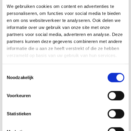
Wat zijn de grootste
We gebruiken cookies om content en advertenties te
valkuilen bij de
personaliseren, om functies voor social media te bieden
en om ons websiteverkeer te analyseren. Ook delen we
distributie van je boek?
informatie over uw gebruik van onze site met onze
partners voor social media, adverteren en analyse. Deze
partners kunnen deze gegevens combineren met andere
De meeste distributiefouten komen voort uit
informatie die u aan ze heeft verstrekt of die ze hebben
onrealistische verwachtingen over verkoopcijfers en
verzameld op basis van uw gebruik van hun services.
het onderschatten van marketinginspanningen. Veel
auteurs denken dat hun boek vanzelf gaat verkopen
Toestemmingsselectie
Noodzakelijk
zodra het online staat.
Een veelgemaakte fout is het kiezen van verkeerde
Voorkeuren
verkoopplatformen. Niet elk platform past bij jouw
doelgroep of boekgenre. Amazon en Bol.com zijn
Statistieken
populair, maar lokale boekhandels kunnen voor
bepaalde titels effectiever zijn. Ook de keuze tussen