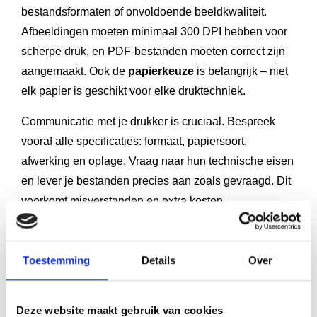
bestandsformaten of onvoldoende beeldkwaliteit.
Afbeeldingen moeten minimaal 300 DPI hebben voor
scherpe druk, en PDF-bestanden moeten correct zijn
aangemaakt. Ook de
papierkeuze
is belangrijk – niet
elk papier is geschikt voor elke druktechniek.
Communicatie met je drukker is cruciaal. Bespreek
vooraf alle specificaties: formaat, papiersoort,
afwerking en oplage. Vraag naar hun technische eisen
en lever je bestanden precies aan zoals gevraagd. Dit
voorkomt misverstanden en extra kosten.
Plan voldoende tijd in voor het drukproces. Haast leidt
tot fouten en beperkt je mogelijkheden om problemen
Toestemming
Details
Over
op te lossen. Met goede voorbereiding en duidelijke
afspraken verloopt het drukproces soepel.
Deze website maakt gebruik van cookies