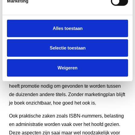
Marketing
eigen beheer en print-on-demand heeft grote gevolgen
voor je kosten en flexibiliteit.
Veel auteurs overschatten hun eerste verkoopcijfers
Alles toestaan
dramatisch. Ze bestellen grote oplages die ze niet
kunnen verkopen, wat leidt tot hoge voorraadkosten en
financiële teleurstelling. Begin met een
kleinere
Selectie toestaan
oplage
of kies voor print-on-demand om dit risico te
beperken.
Weigeren
Marketing wordt vaak vergeten of onderschat. Je boek
heeft promotie nodig om gevonden te worden tussen
de duizenden andere titels. Zonder marketingplan blijft
je boek onzichtbaar, hoe goed het ook is.
Ook praktische zaken zoals ISBN-nummers, belasting
en administratie worden vaak over het hoofd gezien.
Deze aspecten zijn saai maar wel noodzakelijk voor