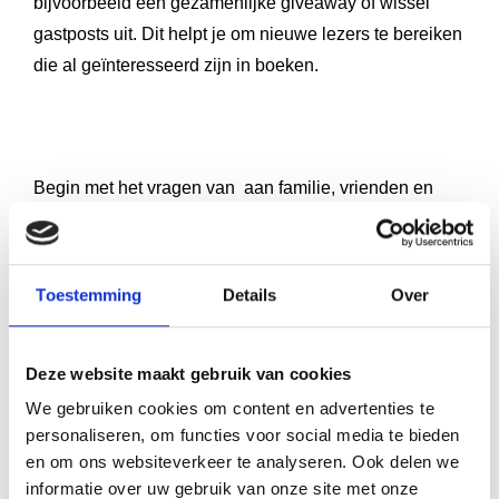
bijvoorbeeld een gezamenlijke giveaway of wissel
gastposts uit. Dit helpt je om nieuwe lezers te bereiken
die al geïnteresseerd zijn in boeken.
Begin met het vragen van
aan familie, vrienden en
bekenden die je boek hebben gelezen. Benader
vervolgens bookstagrammers en bloggers in jouw
genre met een persoonlijk bericht en bied een gratis
Toestemming
Details
Over
exemplaar aan. Wees geduldig – niet iedereen zal
reageren, maar degenen die dat wel doen kunnen
Deze website maakt gebruik van cookies
waardevolle exposure bieden.
We gebruiken cookies om content en advertenties te
Maak een lijst van boekblogs en influencers die
personaliseren, om functies voor social media te bieden
boeken in jouw genre bespreken. Volg hen eerst een
en om ons websiteverkeer te analyseren. Ook delen we
tijdje, reageer op hun content en bouw een relatie op
informatie over uw gebruik van onze site met onze