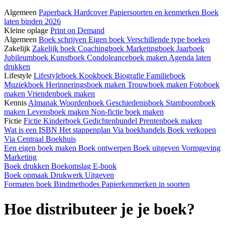
Algemeen
Paperback
Hardcover
Papiersoorten en kenmerken
Boek
laten binden 2026
Kleine oplage
Print on Demand
Algemeen
Boek schrijven
Eigen boek
Verschillende type boeken
Zakelijk
Zakelijk boek
Coachingboek
Marketingboek
Jaarboek
Jubileumboek
Kunstboek
Condoleanceboek maken
Agenda laten
drukken
Lifestyle
Lifestyleboek
Kookboek
Biografie
Familieboek
Muziekboek
Herinneringsboek maken
Trouwboek maken
Fotoboek
maken
Vriendenboek maken
Kennis
Almanak
Woordenboek
Geschiedenisboek
Stamboomboek
maken
Levensboek maken
Non-fictie boek maken
Fictie
Fictie
Kinderboek
Gedichtenbundel
Prentenboek maken
Wat is een ISBN
Het stappenplan
Via boekhandels
Boek verkopen
Via Centraal Boekhuis
Een eigen boek maken
Boek ontwerpen
Boek uitgeven
Vormgeving
Marketing
Boek drukken
Boekomslag
E-book
Boek opmaak
Drukwerk
Uitgeven
Formaten boek
Bindmethodes
Papierkenmerken in soorten
Hoe distributeer je je boek?