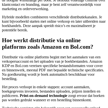
de hoogste winstmarge per boek. Je behoudt volledige controle over
klantcontact en branding, maar je bent zelf verantwoordelijk voor
marketing en orderverwerking.
Hybride modellen combineren verschillende distributiekanalen. Je
kunt bijvoorbeeld starten met online verkoop en later uitbreiden naar
boekhandels. Deze aanpak spreidt risico’s en maximaliseert je
potentiële bereik.
Hoe werkt distributie via online
platforms zoals Amazon en Bol.com?
Distributie via online platforms begint met het aanmaken van een
verkopersaccount en het uploaden van je boekbestanden. Amazon
KDP en Bol.com vereisen specifieke bestandsformaten voor cover
en binnenwerk, meestal PDF met bepaalde technische specificaties.
Na goedkeuring wordt je boek automatisch beschikbaar voor
bestelling.
Het proces verloopt in enkele stappen: account aanmaken,
boekgegevens invoeren, bestanden uploaden, prijzen instellen en
publiceren.
Print-on-demand technologie
zorgt ervoor dat boeken
pas worden gedrukt wanneer er een bestelling binnenkomt.