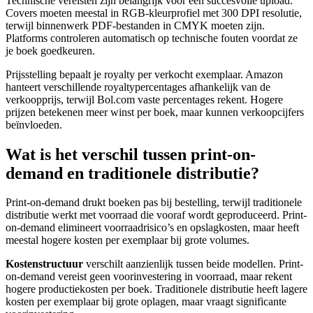
Technische vereisten zijn belangrijk voor een succesvolle upload.
Covers moeten meestal in RGB-kleurprofiel met 300 DPI resolutie,
terwijl binnenwerk PDF-bestanden in CMYK moeten zijn.
Platforms controleren automatisch op technische fouten voordat ze
je boek goedkeuren.
Prijsstelling bepaalt je royalty per verkocht exemplaar. Amazon
hanteert verschillende royaltypercentages afhankelijk van de
verkoopprijs, terwijl Bol.com vaste percentages rekent. Hogere
prijzen betekenen meer winst per boek, maar kunnen verkoopcijfers
beïnvloeden.
Wat is het verschil tussen print-on-
demand en traditionele distributie?
Print-on-demand drukt boeken pas bij bestelling, terwijl traditionele
distributie werkt met voorraad die vooraf wordt geproduceerd. Print-
on-demand elimineert voorraadrisico’s en opslagkosten, maar heeft
meestal hogere kosten per exemplaar bij grote volumes.
Kostenstructuur
verschilt aanzienlijk tussen beide modellen. Print-
on-demand vereist geen voorinvestering in voorraad, maar rekent
hogere productiekosten per boek. Traditionele distributie heeft lagere
kosten per exemplaar bij grote oplagen, maar vraagt significante