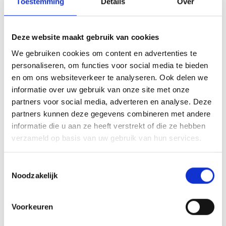
Hoe bescherm je je
Toestemming
Details
Over
auteursrecht als
Deze website maakt gebruik van cookies
zelfuitgever?
We gebruiken cookies om content en advertenties te
personaliseren, om functies voor social media te bieden
en om ons websiteverkeer te analyseren. Ook delen we
Als zelfuitgever kun je je auteursrecht het beste
informatie over uw gebruik van onze site met onze
beschermen door
bewijs van ontstaan
te bewaren.
partners voor social media, adverteren en analyse. Deze
Sla verschillende versies van je manuscript op met
partners kunnen deze gegevens combineren met andere
duidelijke datums, bewaar e-mails over je schrijfproces
informatie die u aan ze heeft verstrekt of die ze hebben
en maak back-ups van al je bestanden.
verzameld op basis van uw gebruik van hun services.
Plaats altijd een copyright-vermelding in je boek met
Toestemmingsselectie
het ©-symbool, je naam en het jaar van publicatie.
Noodzakelijk
Hoewel dit juridisch niet verplicht is, maakt het wel
duidelijk dat je bewust bent van je rechten en kan het
Voorkeuren
afschrikken werken op potentiële overtreders.