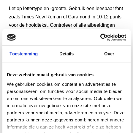
Let op lettertype en -grootte. Gebruik een leesbaar font
zoals Times New Roman of Garamond in 10-12 punts
voor de hoofdtekst. Controleer of alle afbeeldingen
scherp zijn en of de kleuren correct weergegeven
worden. Een proefdruk is onmisbaar om te zien hoe je
boek er daadwerkelijk uit komt te zien.
Toestemming
Details
Over
5. Plan je drukkosten
en voorkom dure
Deze website maakt gebruik van cookies
We gebruiken cookies om content en advertenties te
verrassingen
personaliseren, om functies voor social media te bieden
en om ons websiteverkeer te analyseren. Ook delen we
informatie over uw gebruik van onze site met onze
Maak een realistisch budget en tel daar 20% bij op
partners voor social media, adverteren en analyse. Deze
voor onvoorziene kosten. Naast de drukkosten zelf
partners kunnen deze gegevens combineren met andere
moet je rekenen op **ontwerpkosten, ISBN-registratie
informatie die u aan ze heeft verstrekt of die ze hebben
en eventuele correctierondes**. Een
proefexemplaar