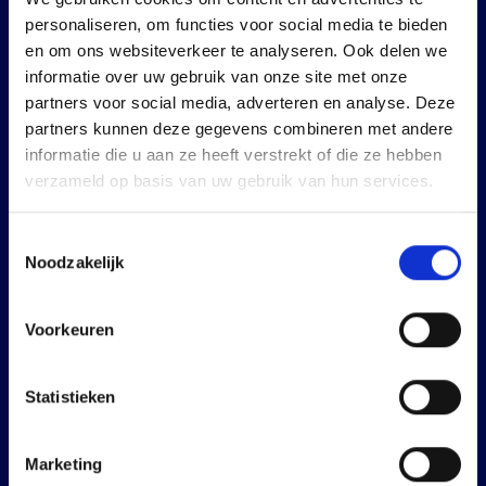
personaliseren, om functies voor social media te bieden
en om ons websiteverkeer te analyseren. Ook delen we
informatie over uw gebruik van onze site met onze
partners voor social media, adverteren en analyse. Deze
Boekenmakers HQ
partners kunnen deze gegevens combineren met andere
Pearl Buckplaats 37
informatie die u aan ze heeft verstrekt of die ze hebben
verzameld op basis van uw gebruik van hun services.
3069BZ Rotterdam
Toestemmingsselectie
Boekenmakers Utrecht
Noodzakelijk
Prinsenlaan 2
Voorkeuren
3732 GN De Bilt
(Op afspraak)
Statistieken
Boekenmakers Nijmegen
Marketing