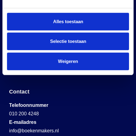
Sint Annastraat 288
6525 HD Nijmegen
(Op afspraak)
Alles toestaan
Boekenmakers Eindhoven
Selectie toestaan
Horsten 1
Weigeren
5612AX Eindhoven
(Op afspraak)
Contact
Telefoonnummer
010 200 4248
E-mailadres
info@boekenmakers.nl