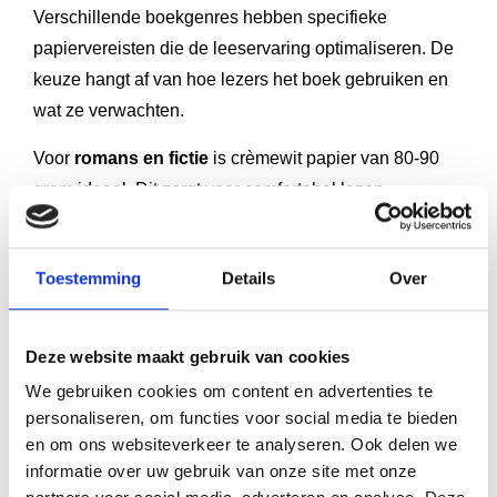
Verschillende boekgenres hebben specifieke
papiervereisten die de leeservaring optimaliseren. De
keuze hangt af van hoe lezers het boek gebruiken en
wat ze verwachten.
Voor
romans en fictie
is crèmewit papier van 80-90
gram ideaal. Dit zorgt voor comfortabel lezen
gedurende lange sessies en geeft het boek een
traditionele, literaire uitstraling die lezers verwachten.
Toestemming
Details
Over
Non-fictieboeken en handboeken profiteren van wit
papier van 90-100 gram. De heldere achtergrond
Deze website maakt gebruik van cookies
maakt tekst, diagrammen en afbeeldingen optimaal
We gebruiken cookies om content en advertenties te
zichtbaar, wat belangrijk is voor informatieve content.
personaliseren, om functies voor social media te bieden
Kinderboeken vereisen steviger papier (100-120 gram)
en om ons websiteverkeer te analyseren. Ook delen we
vanwege intensief gebruik. Wit papier werkt goed voor
informatie over uw gebruik van onze site met onze