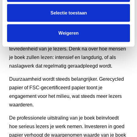
Je
budget
bepaalt grotendeels je opties. Standaard
offsetpapier biedt de beste prijs-kwaliteitverhouding,
Selectie toestaan
terwijl premium papiersoorten meer kosten maar ook
meer waarde toevoegen aan je boek.
Weigeren
De gewenste leeservaring is cruciaal voor de
tevredenheid van je lezers. Denk na over hoe mensen
je boek zullen lezen: intensief en langdurig, of als
naslagwerk dat regelmatig geraadpleegd wordt.
Duurzaamheid wordt steeds belangrijker. Gerecycled
papier of FSC-gecertificeerd papier toont je
engagement voor het milieu, wat steeds meer lezers
waarderen.
De professionele uitstraling van je boek beïnvloedt
hoe serieus lezers je werk nemen. Investeren in goed
papier verhoogt de waargenomen waarde van je boek