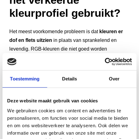
kleurprofiel gebruikt?
Het meest voorkomende probleem is dat
kleuren er
dof en flets uitzien
in plaats van sprankelend en
levendig. RGB-kleuren die niet goed worden
geconverteerd naar CMYK verliezen hun helderheid
en kunnen een grijzige ondertoon krijgen.
Toestemming
Details
Over
Specifieke problemen die je kunt tegenkomen:
Felle rode kleuren worden donkerrood of
Deze website maakt gebruik van cookies
bordeaux
We gebruiken cookies om content en advertenties te
Heldere blauwe tinten krijgen een paarse zweem
personaliseren, om functies voor social media te bieden
en om ons websiteverkeer te analyseren. Ook delen we
Groene kleuren verschuiven naar geel of worden
informatie over uw gebruik van onze site met onze
modderig