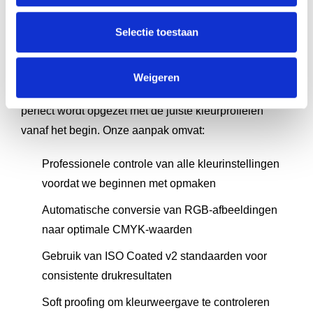
kleurprofielen voor
Selectie toestaan
boeken
Weigeren
Bij boekenmakers zorgen we ervoor dat je boek
perfect wordt opgezet met de juiste kleurprofielen
vanaf het begin. Onze aanpak omvat:
Professionele controle van alle kleurinstellingen
voordat we beginnen met opmaken
Automatische conversie van RGB-afbeeldingen
naar optimale CMYK-waarden
Gebruik van ISO Coated v2 standaarden voor
consistente drukresultaten
Soft proofing om kleurweergave te controleren