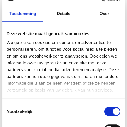
Voor distributie via Amazon en internationale platforms
Toestemming
Details
Over
kan het nog enkele dagen extra duren voordat je boek
volledig vindbaar is. Het is verstandig om je ISBN-
aanvraag ruim voor je geplande publicatiedatum in te
Deze website maakt gebruik van cookies
dienen, zodat je geen vertraging oploopt in je
We gebruiken cookies om content en advertenties te
uitgaveproces. Meer informatie over
wat een ISBN
personaliseren, om functies voor social media te bieden
nummer precies inhoudt
vind je in onze uitgebreide
en om ons websiteverkeer te analyseren. Ook delen we
informatie over uw gebruik van onze site met onze
gids.
partners voor social media, adverteren en analyse. Deze
Hoe Boekenmakers
partners kunnen deze gegevens combineren met andere
informatie die u aan ze heeft verstrekt of die ze hebben
helpt met ISBN-
verzameld op basis van uw gebruik van hun services.
registratie en
Toestemmingsselectie
boekproductie
Noodzakelijk