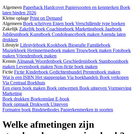
Algemeen
Paperback
Hardcover
Papiersoorten en kenmerken
Boek
laten binden 2026
Kleine oplage
Print on Demand
Algemeen
Boek schrijven
Eigen boek
Verschillende type boeken
Zakelijk
Zakelijk boek
Coachingboek
Marketingboek
Jaarboek
Jubileumboek
Kunstboek
Condoleanceboek maken
Agenda laten
drukken
Lifestyle
Lifestyleboek
Kookboek
Biografie
Familieboek
Muziekboek
Herinneringsboek maken
Trouwboek maken
Fotoboek
maken
Vriendenboek maken
Kennis
Almanak
Woordenboek
Geschiedenisboek
Stamboomboek
maken
Levensboek maken
Non-fictie boek maken
Fictie
Fictie
Kinderboek
Gedichtenbundel
Prentenboek maken
Wat is een ISBN
Het stappenplan
Via boekhandels
Boek verkopen
Via Centraal Boekhuis
Een eigen boek maken
Boek ontwerpen
Boek uitgeven
Vormgeving
Marketing
Boek drukken
Boekomslag
E-book
Boek opmaak
Drukwerk
Uitgeven
Formaten boek
Bindmethodes
Papierkenmerken in soorten
Welke afmetingen zijn