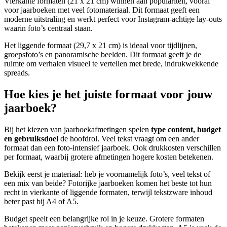
Vierkante formaten (21 x 21 cm) winnen aan populariteit, vooral
voor jaarboeken met veel fotomateriaal. Dit formaat geeft een
moderne uitstraling en werkt perfect voor Instagram-achtige lay-outs
waarin foto’s centraal staan.
Het liggende formaat (29,7 x 21 cm) is ideaal voor tijdlijnen,
groepsfoto’s en panoramische beelden. Dit formaat geeft je de
ruimte om verhalen visueel te vertellen met brede, indrukwekkende
spreads.
Hoe kies je het juiste formaat voor jouw
jaarboek?
Bij het kiezen van jaarboekafmetingen spelen
type content, budget
en gebruiksdoel
de hoofdrol. Veel tekst vraagt om een ander
formaat dan een foto-intensief jaarboek. Ook drukkosten verschillen
per formaat, waarbij grotere afmetingen hogere kosten betekenen.
Bekijk eerst je materiaal: heb je voornamelijk foto’s, veel tekst of
een mix van beide? Fotorijke jaarboeken komen het beste tot hun
recht in vierkante of liggende formaten, terwijl tekstzware inhoud
beter past bij A4 of A5.
Budget speelt een belangrijke rol in je keuze. Grotere formaten