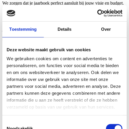
We zorgen dat je jaarboek perfect aansluit bij jouw visie en budget.
Van het bepalen van de ideale afmetingen tot de uiteindelijke
productie: je krijgt persoonlijke begeleiding bij elke stap. Als je wilt
beginnen met het
jaarboek maken
, vraag dan vandaag nog een
vrijblijvende offerte aan en ontdek welk formaat het beste bij jouw
jaarboek past.
Toestemming
Details
Over
Deel dit bericht
Deze website maakt gebruik van cookies
We gebruiken cookies om content en advertenties te
personaliseren, om functies voor social media te bieden
en om ons websiteverkeer te analyseren. Ook delen we
informatie over uw gebruik van onze site met onze
partners voor social media, adverteren en analyse. Deze
partners kunnen deze gegevens combineren met andere
informatie die u aan ze heeft verstrekt of die ze hebben
verzameld op basis van uw gebruik van hun services.
Toestemmingsselectie
Noodzakelijk