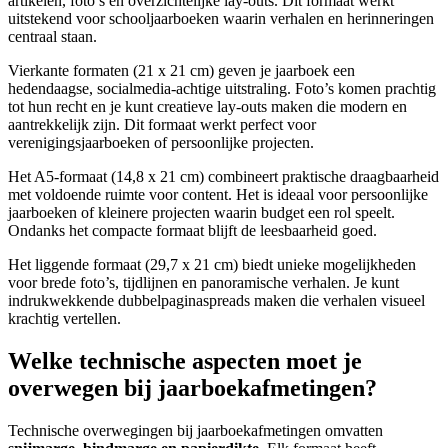
artikelen, foto’s en overzichtelijke lay-outs. Dit formaat werkt
uitstekend voor schooljaarboeken waarin verhalen en herinneringen
centraal staan.
Vierkante formaten (21 x 21 cm) geven je jaarboek een
hedendaagse, socialmedia-achtige uitstraling. Foto’s komen prachtig
tot hun recht en je kunt creatieve lay-outs maken die modern en
aantrekkelijk zijn. Dit formaat werkt perfect voor
verenigingsjaarboeken of persoonlijke projecten.
Het A5-formaat (14,8 x 21 cm) combineert praktische draagbaarheid
met voldoende ruimte voor content. Het is ideaal voor persoonlijke
jaarboeken of kleinere projecten waarin budget een rol speelt.
Ondanks het compacte formaat blijft de leesbaarheid goed.
Het liggende formaat (29,7 x 21 cm) biedt unieke mogelijkheden
voor brede foto’s, tijdlijnen en panoramische verhalen. Je kunt
indrukwekkende dubbelpaginaspreads maken die verhalen visueel
krachtig vertellen.
Welke technische aspecten moet je
overwegen bij jaarboekafmetingen?
Technische overwegingen bij jaarboekafmetingen omvatten