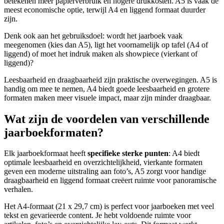
betekenen meer papierverbruik en hogere drukkosten. A5 is vaak de
meest economische optie, terwijl A4 en liggend formaat duurder
zijn.
Denk ook aan het gebruiksdoel: wordt het jaarboek vaak
meegenomen (kies dan A5), ligt het voornamelijk op tafel (A4 of
liggend) of moet het indruk maken als showpiece (vierkant of
liggend)?
Leesbaarheid en draagbaarheid zijn praktische overwegingen. A5 is
handig om mee te nemen, A4 biedt goede leesbaarheid en grotere
formaten maken meer visuele impact, maar zijn minder draagbaar.
Wat zijn de voordelen van verschillende
jaarboekformaten?
Elk jaarboekformaat heeft
specifieke sterke punten
: A4 biedt
optimale leesbaarheid en overzichtelijkheid, vierkante formaten
geven een moderne uitstraling aan foto’s, A5 zorgt voor handige
draagbaarheid en liggend formaat creëert ruimte voor panoramische
verhalen.
Het A4-formaat (21 x 29,7 cm) is perfect voor jaarboeken met veel
tekst en gevarieerde content. Je hebt voldoende ruimte voor