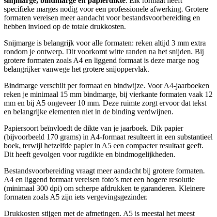
snijmarge, bindmarge en papierdikte
. Elk formaat heeft
specifieke marges nodig voor een professionele afwerking. Grotere
formaten vereisen meer aandacht voor bestandsvoorbereiding en
hebben invloed op de totale drukkosten.
Snijmarge is belangrijk voor alle formaten: reken altijd 3 mm extra
rondom je ontwerp. Dit voorkomt witte randen na het snijden. Bij
grotere formaten zoals A4 en liggend formaat is deze marge nog
belangrijker vanwege het grotere snijoppervlak.
Bindmarge verschilt per formaat en bindwijze. Voor A4-jaarboeken
reken je minimaal 15 mm bindmarge, bij vierkante formaten vaak 12
mm en bij A5 ongeveer 10 mm. Deze ruimte zorgt ervoor dat tekst
en belangrijke elementen niet in de binding verdwijnen.
Papiersoort beïnvloedt de dikte van je jaarboek. Dik papier
(bijvoorbeeld 170 grams) in A4-formaat resulteert in een substantieel
boek, terwijl hetzelfde papier in A5 een compacter resultaat geeft.
Dit heeft gevolgen voor rugdikte en bindmogelijkheden.
Bestandsvoorbereiding vraagt meer aandacht bij grotere formaten.
A4 en liggend formaat vereisen foto’s met een hogere resolutie
(minimaal 300 dpi) om scherpe afdrukken te garanderen. Kleinere
formaten zoals A5 zijn iets vergevingsgezinder.
Drukkosten stijgen met de afmetingen. A5 is meestal het meest