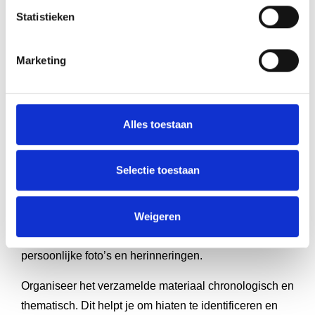
verhaallijnen en tijdvakken in je
Statistieken
organisatiegeschiedenis. Maak vervolgens een lijst
van personen die deze periodes hebben meegemaakt
Marketing
en plan interviews met hen. Bereid deze gesprekken
voor met specifieke vragen over mijlpalen,
uitdagingen, successen en grappige gebeurtenissen.
Alles toestaan
Parallel aan de interviews doorzoek je het
organisatiearchief naar relevante documenten, foto’s
Selectie toestaan
en andere visuele materialen. Oude jaarverslagen,
nieuwsbrieven, krantenknipsels en bedrijfsfoto’s
Weigeren
kunnen waardevolle content opleveren. Vergeet niet
om medewerkers en klanten te vragen naar
persoonlijke foto’s en herinneringen.
Organiseer het verzamelde materiaal chronologisch en
thematisch. Dit helpt je om hiaten te identificeren en