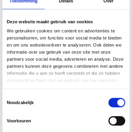
Toestemming
Details
Over
Hoe verzamel je
materiaal en verhalen
Deze website maakt gebruik van cookies
We gebruiken cookies om content en advertenties te
voor een
personaliseren, om functies voor social media te bieden
jubileumboek?
en om ons websiteverkeer te analyseren. Ook delen we
informatie over uw gebruik van onze site met onze
partners voor social media, adverteren en analyse. Deze
Materiaal voor een jubileumboek verzamel je
partners kunnen deze gegevens combineren met andere
informatie die u aan ze heeft verstrekt of die ze hebben
systematisch via interviews met sleutelfiguren,
verzameld op basis van uw gebruik van hun services.
archiefonderzoek, fotoselectie en het documenteren
van mijlpalen en anekdotes. Een gestructureerde
Toestemmingsselectie
aanpak met een duidelijke tijdlijn en
Noodzakelijk
verantwoordelijkheden voorkomt dat belangrijke
verhalen over het hoofd worden gezien.
Voorkeuren
Begin met het identificeren van de belangrijkste