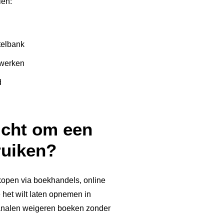
len:
telbank
twerken
d
icht om een
ruiken?
kopen via boekhandels, online
 het wilt laten opnemen in
kanalen weigeren boeken zonder