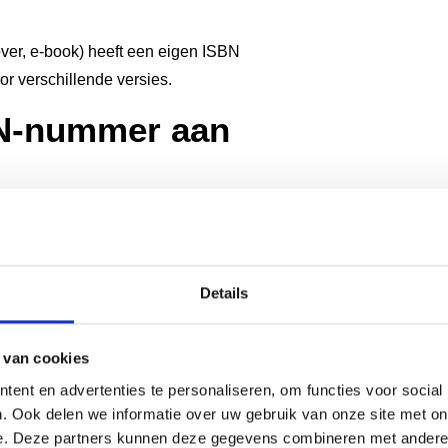
over, e-book) heeft een eigen ISBN
or verschillende versies.
BN-nummer aan
ële Nederlandse instantie. Het
d twee à drie werkdagen. Je hebt je
formatie over je boek.
Details
 van cookies
l).
ent en advertenties te personaliseren, om functies voor social
. Ook delen we informatie over uw gebruik van onze site met on
atie.
e. Deze partners kunnen deze gegevens combineren met andere i