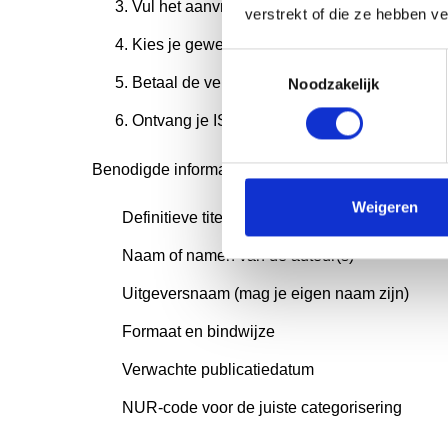
Vul het aanvraagformulier in met boekgegev
verstrekt of die ze hebben v
Kies je gewenste NUR-code (Nederlandse Un
Toestemmingsselectie
Betaal de verschuldigde kosten online.
Noodzakelijk
Ontvang je ISBN binnen twee à drie werkdag
Benodigde informatie voor de aanvraag:
Weigeren
Definitieve titel en ondertitel
Naam of namen van de auteur(s)
Uitgeversnaam (mag je eigen naam zijn)
Formaat en bindwijze
Verwachte publicatiedatum
NUR-code voor de juiste categorisering