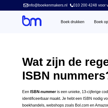
info@boekenmakers.nl
010 200 4248
voor v
Boek drukken
Boek o
Wat zijn de reg
ISBN nummers
Een
ISBN-nummer
is een unieke, 13-cijferige co
identificeerbaar maakt. Je hebt een ISBN nodig voo
boekhandels, webshops zoals Bol.com en Amazon, e