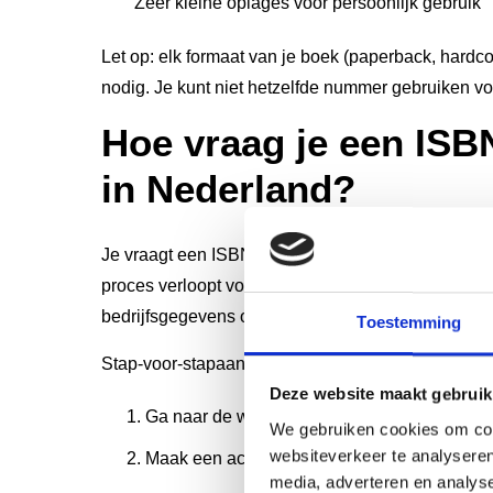
Zeer kleine oplages voor persoonlijk gebruik
Let op: elk formaat van je boek (paperback, hardc
nodig. Je kunt niet hetzelfde nummer gebruiken vo
Hoe vraag je een IS
in Nederland?
Je vraagt een ISBN aan via Bureau ISBN, de offici
proces verloopt volledig online en duurt gemiddel
bedrijfsgegevens of persoonsgegevens nodig en in
Toestemming
Stap-voor-stapaanvraagproces:
Deze website maakt gebruik
Ga naar de website van Bureau ISBN (isbn.n
We gebruiken cookies om cont
websiteverkeer te analyseren
Maak een account aan met je uitgeversinform
media, adverteren en analys