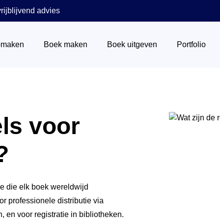
rijblijvend advies
pmaken
Boek maken
Boek uitgeven
Portfolio
Wat is een ISBN nummer
els voor
Het stappenplan
Via boekhandels
?
Boek verkopen
Via Centraal Boekhuis
de die elk boek wereldwijd
r professionele distributie via
Marketing
n voor registratie in bibliotheken.