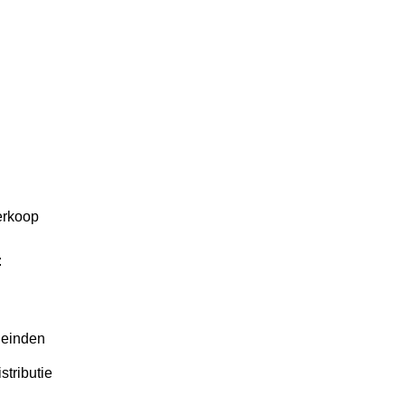
erkoop
:
leinden
stributie