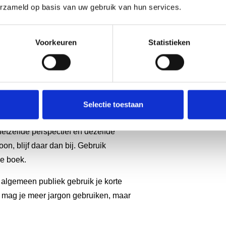
erzameld op basis van uw gebruik van hun services.
rofessioneel boek. Gebruik
Voorkeuren
Statistieken
ledig op. Laat je tekst ook
 fouten in context of woordkeuze.
 te volgen. Begin paragrafen met
tussen onderwerpen en maak je
Selectie toestaan
af voor een prettig leesritme.
 hetzelfde perspectief en dezelfde
oon, blijf daar dan bij. Gebruik
le boek.
 algemeen publiek gebruik je korte
 mag je meer jargon gebruiken, maar