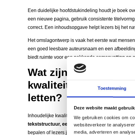
Een duidelijke hoofdstukindeling houdt je boek ove
een nieuwe pagina, gebruik consistente titelvorm
correct. Een inhoudsopgave helpt lezers bij het na
Het omslagontwerp is vaak het eerste wat mensen zi
een goed leesbare auteursnaam en een afbeelding 
biedt ruimte voor een pakkende samenvatting en e
Wat zijn de inhoudeli
kwaliteitseisen waar 
Toestemming
letten?
Deze website maakt gebruik
Inhoudelijke kwaliteit draait om
correcte spelling
We gebruiken cookies om cont
tekststructuur, een consistente stijl en goede 
websiteverkeer te analyseren
media, adverteren en analys
bepalen of lezers je boek serieus nemen en tot he