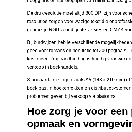
hoogglans of mat fotopapier van minimaal 150 gr
De drukresolutie moet altijd 300 DPI zijn voor sch
resoluties zorgen voor wazige tekst die onprofess
gebruik je RGB voor digitale versies en CMYK voo
Bij bindwijzen heb je verschillende mogelijkheden
goed voor romans en non-fictie tot 300 pagina’s. 
kost meer. Ringbandbinding is handig voor werkb
verkoop in boekhandels.
Standaardafmetingen zoals A5 (148 x 210 mm) of 
boek past in boekenrekken en distributiesystemen
problemen geven bij verkoop via platforms.
Hoe zorg je voor een
opmaak en vormgevin