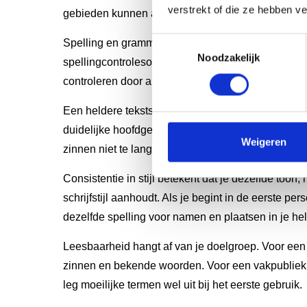
verstrekt of die ze hebben v
gebieden kunnen anders je verhaal verstoren.
Toestemmingsselectie
Spelling en grammatica vormen de basis van elk p
Noodzakelijk
spellingcontrolesoftware, maar vertrouw er niet vol
controleren door anderen, want software mist vaak
Een heldere tekststructuur helpt lezers je verhaal
duidelijke hoofdgedachten, gebruik overgangen 
Weigeren
zinnen niet te lang. Wissel korte en langere zinnen 
Consistentie in stijl betekent dat je dezelfde toon,
schrijfstijl aanhoudt. Als je begint in de eerste pers
dezelfde spelling voor namen en plaatsen in je he
Leesbaarheid hangt af van je doelgroep. Voor een
zinnen en bekende woorden. Voor een vakpubliek
leg moeilijke termen wel uit bij het eerste gebruik.