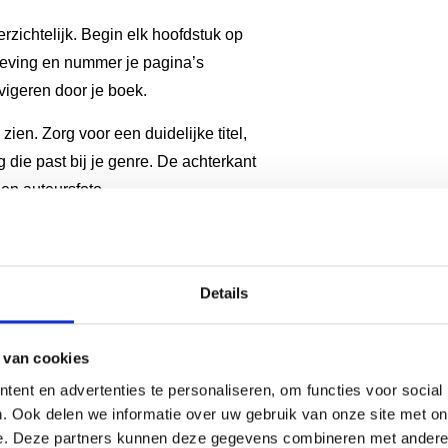
rzichtelijk. Begin elk hoofdstuk op
geving en nummer je pagina’s
vigeren door je boek.
en. Zorg voor een duidelijke titel,
die past bij je genre. De achterkant
en auteursfoto.
jke
uitgevers op
Details
 van cookies
 en grammatica, een logische
ent en advertenties te personaliseren, om functies voor social
leesbaarheid
. Deze aspecten
. Ook delen we informatie over uw gebruik van onze site met on
e. Deze partners kunnen deze gegevens combineren met andere i
t einde blijven lezen. Fouten op deze