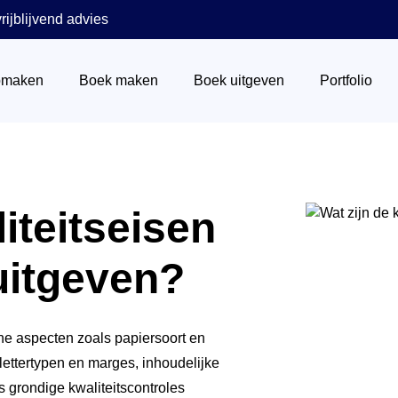
rijblijvend advies
pmaken
Boek maken
Boek uitgeven
Portfolio
Wat is een ISBN nummer
iteitseisen
Het stappenplan
Via boekhandels
uitgeven?
Boek verkopen
Via Centraal Boekhuis
he aspecten zoals papiersoort en
lettertypen en marges, inhoudelijke
Marketing
s grondige kwaliteitscontroles