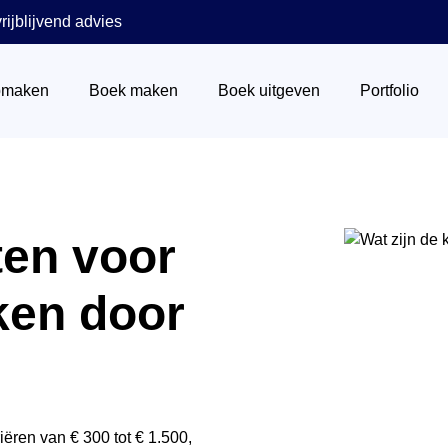
rijblijvend advies
pmaken
Boek maken
Boek uitgeven
Portfolio
Wat is een ISBN nummer
ten voor
Het stappenplan
Via boekhandels
ken door
Boek verkopen
Via Centraal Boekhuis
Marketing
ëren van € 300 tot € 1.500,