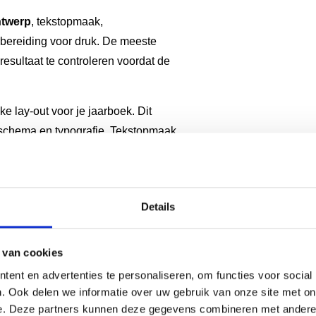
ntwerp
, tekstopmaak,
rbereiding voor druk. De meeste
esultaat te controleren voordat de
e lay-out voor je jaarboek. Dit
nschema en typografie. Tekstopmaak
eling over alle pagina’s.
iteit van foto’s en illustraties.
n de helderheid aan en zorgen voor
Details
g omvat het controleren van
 van cookies
ten zoals redactionele
ent en advertenties te personaliseren, om functies voor social
oselectie en meerdere
. Ook delen we informatie over uw gebruik van onze site met on
e. Deze partners kunnen deze gegevens combineren met andere i
k distributieondersteuning voor