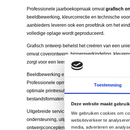
Professionele jaarboekopmaak omvat
grafisch o
beeldbewerking, kleurcorrectie en technische voo
aanbieders leveren ook een proefdruk om het eindr
volledige oplage wordt geproduceerd.
Grafisch ontwerp behelst het creëren van een uniek
omvat coverontwerp, binnenwerkindeling, kleure
zorgt voor een leesbare en aantrekkelijke tekstverd
Beeldbewerking en kleurcorrectie verbeteren de kwal
Professionele opmakers corrigeren kleuren, passe
Toestemming
optimale printresultaten. Technische voorbereidin
bestandsformaten en resoluties.
Deze website maakt gebruik
Uitgebreide servicepakketten bevatten extra diens
We gebruiken cookies om cont
ondersteuning, uitgebreide begeleiding bij de fot
websiteverkeer te analyseren
media, adverteren en analys
ontwerpconcepten. Sommige aanbieders bieden oo