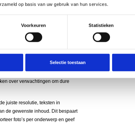
erzameld op basis van uw gebruik van hun services.
sparen bij
Voorkeuren
Statistieken
r kwaliteit in
Selectie toestaan
 het materiaal, slimme
 ontwerper. Begin vroeg met het
aken over verwachtingen om dure
e juiste resolutie, teksten in
van de gewenste inhoud. Dit bespaart
rteer foto’s per onderwerp en geef