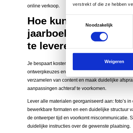
verstrekt of die ze hebben v
online verkoop.
Hoe kun je kosten be
Toestemmingsselectie
Noodzakelijk
jaarboekopmaak zonde
te leveren?
Weigeren
Je bespaart kosten door
goede voorbereiding
van
ontwerpkeuzes en efficiënte samenwerking met de
verzamelen van content en maak duidelijke afspr
aanpassingen achteraf te voorkomen.
Lever alle materialen georganiseerd aan: foto’s in d
bewerkbare formaten en een duidelijke structuur 
de ontwerper tijd en voorkomt miscommunicatie. So
duidelijke instructies over de gewenste plaatsing.