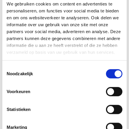
bereiden, een eenvoudig ontwerp te kiezen en flexibel
We gebruiken cookies om content en advertenties te
te zijn met de doorlooptijd. Zorg voor een schoon,
personaliseren, om functies voor social media te bieden
en om ons websiteverkeer te analyseren. Ook delen we
goed geredigeerd manuscript en duidelijke instructies.
informatie over uw gebruik van onze site met onze
Dit voorkomt extra kosten door aanpassingen achteraf.
partners voor social media, adverteren en analyse. Deze
Goede voorbereiding
scheelt tijd en geld. Lever je
partners kunnen deze gegevens combineren met andere
informatie die u aan ze heeft verstrekt of die ze hebben
manuscript aan als een verzorgd Word-document met
verzameld op basis van uw gebruik van hun services.
consistente opmaak. Zorg dat alle tekst definitief is en
laat het professioneel redigeren voordat je naar de
Toestemmingsselectie
opmaak gaat. Wijzigingen tijdens het opmaken kosten
Noodzakelijk
extra.
Kies voor een
eenvoudig, tijdloos ontwerp
in plaats
Voorkeuren
van complexe vormgeving. Standaardlettertypen en -
lay-outs kosten minder dan maatwerkontwerpen. Een
Statistieken
mooi, simpel boek oogt vaak professioneler dan een
overbeladen ontwerp.
Marketing