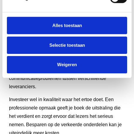
Wees
flexibel met de timing
. Spoedeisende projecten
kosten extra. Plan je boekproject ruim van tevoren en
gun de ontwerper voldoende tijd. Dit levert vaak een
Alles toestaan
betere prijs en kwaliteit op.
Overweeg een
pakketdeal
als je meerdere diensten
Selectie toestaan
nodig hebt. Veel aanbieders geven korting als je
opmaak, omslag en drukwerk bij hetzelfde bedrijf
Weigeren
onderbrengt. Dit voorkomt ook
communicatieproblemen tussen verschillende
leveranciers.
Investeer wel in kwaliteit waar het ertoe doet. Een
professionele opmaak geeft je boek de uitstraling die
het verdient en zorgt ervoor dat lezers het serieus
nemen. Besparen op de verkeerde onderdelen kan je
uiteindelijk meer kosten.