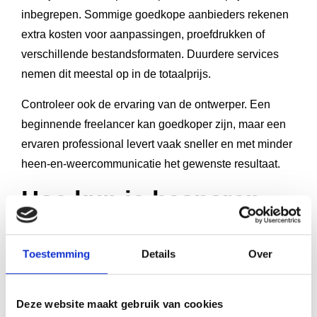
inbegrepen. Sommige goedkope aanbieders rekenen
extra kosten voor aanpassingen, proefdrukken of
verschillende bestandsformaten. Duurdere services
nemen dit meestal op in de totaalprijs.
Controleer ook de ervaring van de ontwerper. Een
beginnende freelancer kan goedkoper zijn, maar een
ervaren professional levert vaak sneller en met minder
heen-en-weercommunicatie het gewenste resultaat.
Hoe kun je besparen
op professionele
opmaakkosten?
Toestemming
Details
Over
Je kunt besparen door je manuscript goed voor te
Deze website maakt gebruik van cookies