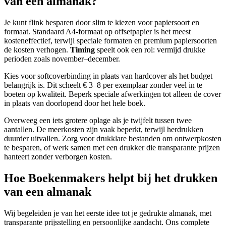
van een almanak?
Je kunt flink besparen door slim te kiezen voor papiersoort en
formaat. Standaard A4-formaat op offsetpapier is het meest
kosteneffectief, terwijl speciale formaten en premium papiersoorten
de kosten verhogen.
Timing
speelt ook een rol: vermijd drukke
perioden zoals november–december.
Kies voor softcoverbinding in plaats van hardcover als het budget
belangrijk is. Dit scheelt € 3–8 per exemplaar zonder veel in te
boeten op kwaliteit. Beperk speciale afwerkingen tot alleen de cover
in plaats van doorlopend door het hele boek.
Overweeg een iets grotere oplage als je twijfelt tussen twee
aantallen. De meerkosten zijn vaak beperkt, terwijl herdrukken
duurder uitvallen. Zorg voor drukklare bestanden om ontwerpkosten
te besparen, of werk samen met een drukker die transparante prijzen
hanteert zonder verborgen kosten.
Hoe Boekenmakers helpt bij het drukken
van een almanak
Wij begeleiden je van het eerste idee tot je gedrukte almanak, met
transparante prijsstelling en persoonlijke aandacht. Ons complete