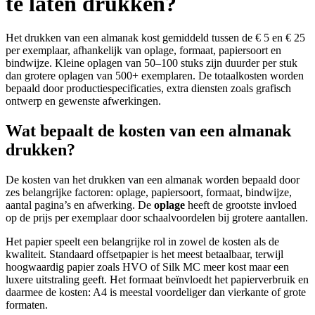
te laten drukken?
Het drukken van een almanak kost gemiddeld tussen de € 5 en € 25
per exemplaar, afhankelijk van oplage, formaat, papiersoort en
bindwijze. Kleine oplagen van 50–100 stuks zijn duurder per stuk
dan grotere oplagen van 500+ exemplaren. De totaalkosten worden
bepaald door productiespecificaties, extra diensten zoals grafisch
ontwerp en gewenste afwerkingen.
Wat bepaalt de kosten van een almanak
drukken?
De kosten van het drukken van een almanak worden bepaald door
zes belangrijke factoren: oplage, papiersoort, formaat, bindwijze,
aantal pagina’s en afwerking. De
oplage
heeft de grootste invloed
op de prijs per exemplaar door schaalvoordelen bij grotere aantallen.
Het papier speelt een belangrijke rol in zowel de kosten als de
kwaliteit. Standaard offsetpapier is het meest betaalbaar, terwijl
hoogwaardig papier zoals HVO of Silk MC meer kost maar een
luxere uitstraling geeft. Het formaat beïnvloedt het papierverbruik en
daarmee de kosten: A4 is meestal voordeliger dan vierkante of grote
formaten.