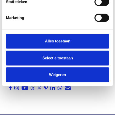
Statistieken
Marketing
Alles toestaan
Selectie toestaan
Deel dit bericht
Weigeren