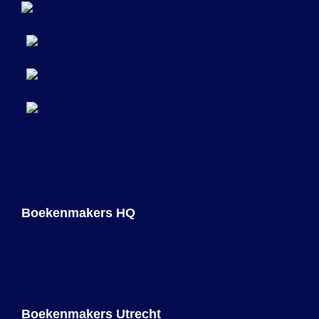
Hulp bij bestelbaar maken Amazon/bol.com
Boekenmakers HQ
Boekenmakers Utrecht