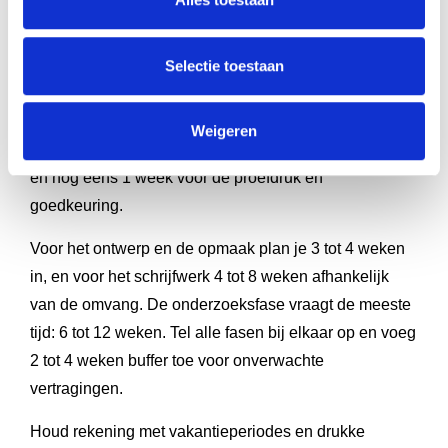
naar je startmoment voor optimale planning.
Selectie toestaan
Bepaal eerst wanneer je het boek wilt presenteren:
tijdens de jubileumviering zelf, of enkele weken ervoor
voor gebruik als uitnodiging of geschenk. Reken vanaf
Weigeren
dit moment 2 tot 3 weken terug voor de eindproductie
en nog eens 1 week voor de proefdruk en
goedkeuring.
Voor het ontwerp en de opmaak plan je 3 tot 4 weken
in, en voor het schrijfwerk 4 tot 8 weken afhankelijk
van de omvang. De onderzoeksfase vraagt de meeste
tijd: 6 tot 12 weken. Tel alle fasen bij elkaar op en voeg
2 tot 4 weken buffer toe voor onverwachte
vertragingen.
Houd rekening met vakantieperiodes en drukke