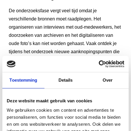
De onderzoeksfase vergt veel tijd omdat je
verschillende bronnen moet raadplegen. Het
organiseren van interviews met oud-medewerkers, het
doorzoeken van archieven en het digitaliseren van
oude foto’s kan niet worden gehaast. Vaak ontdek je
tijdens het onderzoek nieuwe aanknopingspunten die
verder uitgezocht moeten worden.
Het schrijfproces hangt af van de beschikbaarheid van
Toestemming
Details
Over
je interne redactieteam of externe schrijvers. Feedback
van verschillende stakeholders en het doorvoeren van
revisies kunnen deze fase verlengen. Plan daarom
Deze website maakt gebruik van cookies
voldoende tijd in voor meerdere feedback- en
We gebruiken cookies om content en advertenties te
revisierondes.
personaliseren, om functies voor social media te bieden
en om ons websiteverkeer te analyseren. Ook delen we
Het goedkeuringsproces loopt door alle fasen heen en