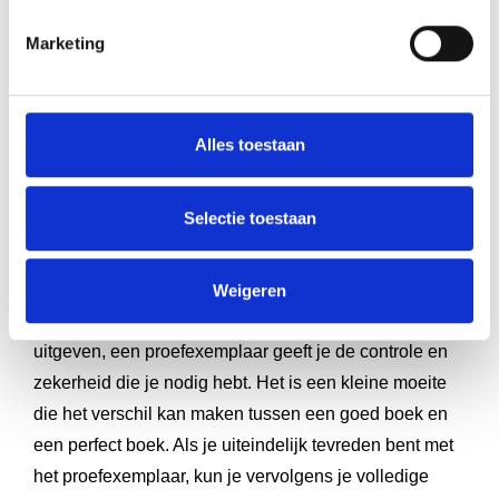
realistisch beeld van hoe je boek eruit zal zien. Ook
kun je het proefexemplaar gebruiken voor
Marketing
marketingdoeleinden of om feedback van anderen te
krijgen.
Alles toestaan
Bij professionele boekproductie wordt vaak een gratis
proefdruk aangeboden als onderdeel van het totale
pakket. Dit toont het vertrouwen in de kwaliteit en geeft
Selectie toestaan
jou als auteur de mogelijkheid om het eindresultaat te
controleren zonder extra kosten.
Weigeren
Of je nu een familieboek, biografie of roman wilt
uitgeven, een proefexemplaar geeft je de controle en
zekerheid die je nodig hebt. Het is een kleine moeite
die het verschil kan maken tussen een goed boek en
een perfect boek. Als je uiteindelijk tevreden bent met
het proefexemplaar, kun je vervolgens je volledige