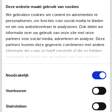
kunnen extra kosten met zich meebrengen.
Deze website maakt gebruik van cookies
We gebruiken cookies om content en advertenties te
Proefexemplaar laten
personaliseren, om functies voor social media te bieden
drukken: de slimme
en om ons websiteverkeer te analyseren. Ook delen we
informatie over uw gebruik van onze site met onze
keuze voor je boek
partners voor social media, adverteren en analyse. Deze
partners kunnen deze gegevens combineren met andere
informatie die u aan ze heeft verstrekt of die ze hebben
Een proefdruk laten maken is een
verstandige
verzameld op basis van uw gebruik van hun services.
investering
voor elk boekproject. Het bespaart je niet
alleen geld door fouten vroegtijdig te ontdekken, maar
Toestemmingsselectie
geeft je ook de zekerheid dat je eindproduct precies
Noodzakelijk
wordt zoals je het voor ogen hebt.
Voorkeuren
De belangrijkste voordelen op een rij: je voorkomt
kostbare fouten in grote oplagen, je kunt de kwaliteit
Statistieken
beoordelen voordat je definitief bestelt, en je krijgt een