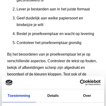
gecontroleerd is
Lever je bestanden aan in het juiste formaat
Geef duidelijk aan welke papiersoort en
bindwijze je wilt
Bestel je proefexemplaar en wacht op levering
Controleer het proefexemplaar grondig
Bij het beoordelen van je proefexemplaar let je op
verschillende aspectos. Controleer de tekst op fouten,
bekijk of afbeeldingen scherp zijn afgedrukt en
beoordeel of de kleuren kloppen. Test ook of de
binding stevig is en of alle pagina’s goed vastzitten.
Maak aantekeningen van alle punten die je wilt
Toestemming
Details
Over
aanpassen. Kleine correcties in de tekst zijn meestal
nog mogelijk, maar grote wijzigingen in de opmaak