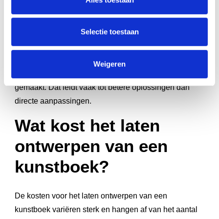
goed werkt, zodat de ontwerper weet wat hij of zij
moet behouden
Selectie toestaan
Goede feedback is een gesprek, geen lijst van eisen.
Als je iets niet begrijpt in het ontwerp, vraag dan
Weigeren
waarom de ontwerper een bepaalde keuze heeft
gemaakt. Dat leidt vaak tot betere oplossingen dan
directe aanpassingen.
Wat kost het laten
ontwerpen van een
kunstboek?
De kosten voor het laten ontwerpen van een
kunstboek variëren sterk en hangen af van het aantal