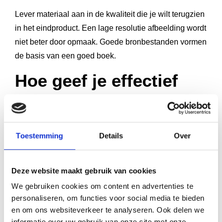
Lever materiaal aan in de kwaliteit die je wilt terugzien
in het eindproduct. Een lage resolutie afbeelding wordt
niet beter door opmaak. Goede bronbestanden vormen
de basis van een goed boek.
Hoe geef je effectief
feedback op een
boekontwerpvoorstel?
Toestemming
Details
Over
Effectieve feedback op een boekontwerpvoorstel is
concreet, visueel onderbouwd en gericht op het
Deze website maakt gebruik van cookies
eindresultaat. Zeg niet alleen wat je niet mooi vindt,
We gebruiken cookies om content en advertenties te
maar beschrijf ook wat je wél wilt. Dit helpt je
personaliseren, om functies voor social media te bieden
ontwerper om gerichte aanpassingen te maken in
en om ons websiteverkeer te analyseren. Ook delen we
plaats van opnieuw te beginnen.
informatie over uw gebruik van onze site met onze