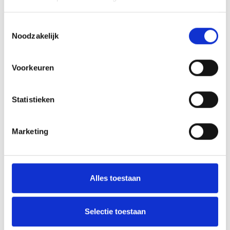
pagina’s
zonder voldoende witruimte overweldigen
Toestemmingsselectie
lezers en maken het moeilijk om de focus te
Noodzakelijk
behouden.
Inconsistente opmaak door een boek heen verstoort
Voorkeuren
het leesritme. Wanneer lettergroottes, afstanden en
stijlen willekeurig veranderen, moet je brein zich
Statistieken
steeds opnieuw aanpassen. Dit kost energie die beter
besteed kan worden aan het begrijpen van de inhoud.
Marketing
Andere veelgemaakte fouten zijn te smalle marges,
waardoor tekst tegen de rand drukt, en het gebruik van
te veel verschillende lettertypes op één pagina. Ook
Alles toestaan
het verkeerd uitlijnen van tekst kan storend werken,
vooral wanneer uitgevulde tekst grote gaten tussen
Selectie toestaan
woorden creëert.