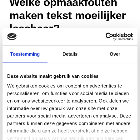
Welke opmaakfouten
maken tekst moeilijker
leesbaar?
Verkeerde regelafstand is een van de meest
Toestemming
Details
Over
voorkomende fouten die de leesbaarheid belemmert.
Te krappe regelafstand zorgt ervoor dat regels in
elkaar overlopen, terwijl te ruime afstand de
Deze website maakt gebruik van cookies
samenhang tussen zinnen verbreekt. Ook te kleine
We gebruiken cookies om content en advertenties te
letters dwingen lezers om hun ogen te knijpen, wat
personaliseren, om functies voor social media te bieden
snel tot hoofdpijn leidt.
en om ons websiteverkeer te analyseren. Ook delen we
informatie over uw gebruik van onze site met onze
Slecht contrast tussen tekst en achtergrond maakt
partners voor social media, adverteren en analyse. Deze
lezen onnodig zwaar. Grijze tekst op een witte
partners kunnen deze gegevens combineren met andere
achtergrond lijkt misschien elegant, maar zorgt ervoor
informatie die u aan ze heeft verstrekt of die ze hebben
verzameld op basis van uw gebruik van hun services.
dat je ogen harder moeten werken.
Overvolle